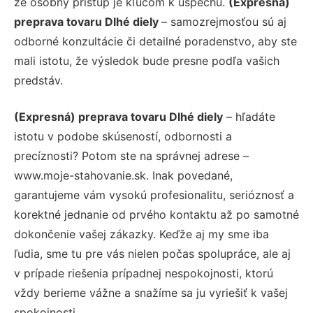
že osobný prístup je kľúčom k úspechu.
(Expresná)
preprava tovaru Dlhé diely
– samozrejmosťou sú aj
odborné konzultácie či detailné poradenstvo, aby ste
mali istotu, že výsledok bude presne podľa vašich
predstáv.
(Expresná) preprava tovaru Dlhé diely
– hľadáte
istotu v podobe skúseností, odbornosti a
precíznosti? Potom ste na správnej adrese –
www.moje-stahovanie.sk. Inak povedané,
garantujeme vám vysokú profesionalitu, serióznosť a
korektné jednanie od prvého kontaktu až po samotné
dokončenie vašej zákazky. Keďže aj my sme iba
ľudia, sme tu pre vás nielen počas spolupráce, ale aj
v prípade riešenia prípadnej nespokojnosti, ktorú
vždy berieme vážne a snažíme sa ju vyriešiť k vašej
spokojnosti.