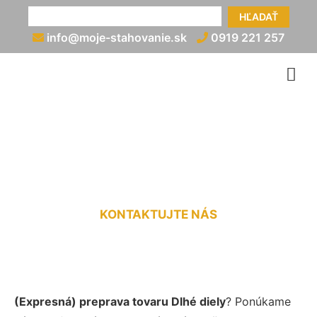
HĽADAŤ
info@moje-stahovanie.sk
0919 221 257
Prevoz tovaru Dlhé diely
KONTAKTUJTE NÁS
(Expresná) preprava tovaru Dlhé diely
? Ponúkame