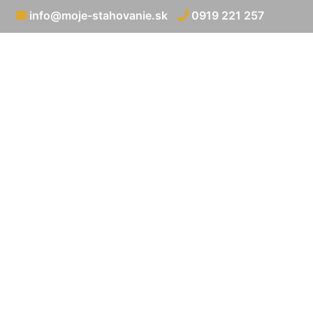
info@moje-stahovanie.sk
0919 221 257
Profi sťa