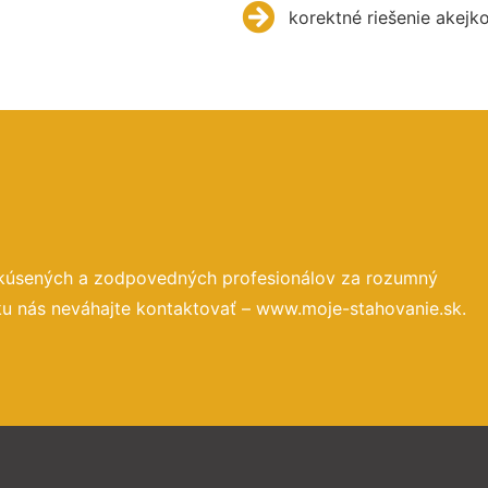
korektné riešenie akejk
skúsených a zodpovedných profesionálov za rozumný
ku nás neváhajte kontaktovať – www.moje-stahovanie.sk.