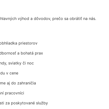
lavných výhod a dôvodov, prečo sa obrátiť na nás.
obhliadka priestorov
odbornosť a bohatá prax
ndy, sviatky či noc
adu v cene
me aj do zahraničia
šní pracovníci
ti za poskytované služby