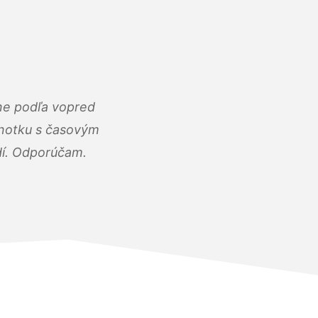
ne podľa vopred
dnotku s časovým
dí. Odporúčam.