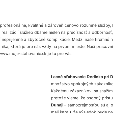
rofesionálne, kvalitné a zároveň cenovo rozumné služby, 
realizácií služieb dbáme nielen na precíznosť a odbornosť,
nepríjemné a zbytočné komplikácie. Medzi naše firemné hod
ka, ktorá je pre nás vždy na prvom mieste. Naši pracovníc
www.moje-stahovanie.sk je tu pre vás.
Lacné sťahovanie Dedinka pri D
množstvo spokojných zákazníkov 
Každému zákazníkovi sa snažíme
pretože vieme, že osobný príst
Dunaji
– samozrejmosťou sú aj o
mali istotu, že výsledok bude p