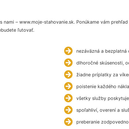
s nami – www.moje-stahovanie.sk. Ponúkame vám prehľad h
budete ľutovať.
nezáväzná a bezplatná 
dlhoročné skúsenosti, 
žiadne príplatky za víke
poistenie každého nákl
všetky služby poskytuje
spoľahliví, overení a slu
preberanie zodpovednos