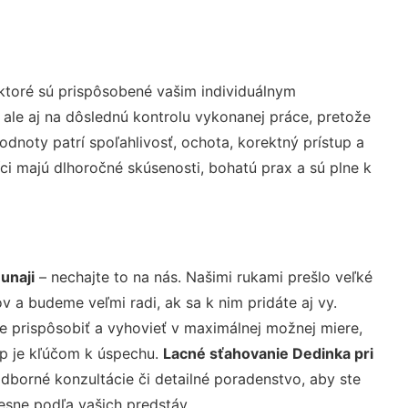
ktoré sú prispôsobené vašim individuálnym
 ale aj na dôslednú kontrolu vykonanej práce, pretože
noty patrí spoľahlivosť, ochota, korektný prístup a
i majú dlhoročné skúsenosti, bohatú prax a sú plne k
unaji
– nechajte to na nás. Našimi rukami prešlo veľké
a budeme veľmi radi, ak sa k nim pridáte aj vy.
 prispôsobiť a vyhovieť v maximálnej možnej miere,
up je kľúčom k úspechu.
Lacné sťahovanie Dedinka pri
dborné konzultácie či detailné poradenstvo, aby ste
resne podľa vašich predstáv.