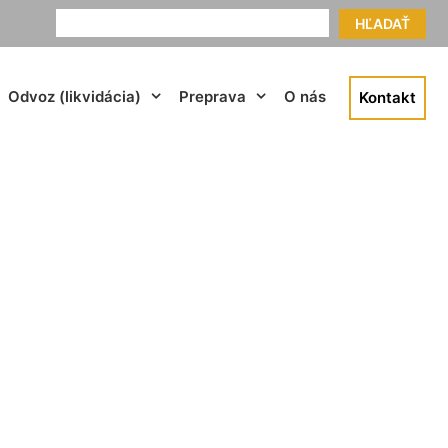
HĽADAŤ
Odvoz (likvidácia)
Preprava
O nás
Kontakt
i Dunaji