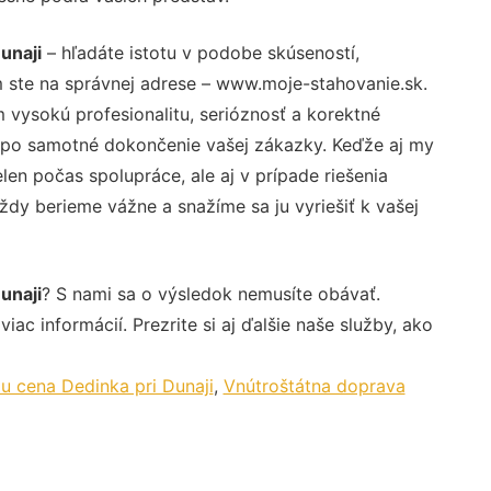
unaji
– hľadáte istotu v podobe skúseností,
 ste na správnej adrese – www.moje-stahovanie.sk.
vysokú profesionalitu, serióznosť a korektné
 po samotné dokončenie vašej zákazky. Keďže aj my
elen počas spolupráce, ale aj v prípade riešenia
ždy berieme vážne a snažíme sa ju vyriešiť k vašej
unaji
? S nami sa o výsledok nemusíte obávať.
iac informácií. Prezrite si aj ďalšie naše služby, ako
 cena Dedinka pri Dunaji
,
Vnútroštátna doprava