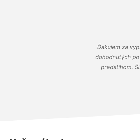
Ďakujem za vypr
dohodnutých podm
predstihom. Ši