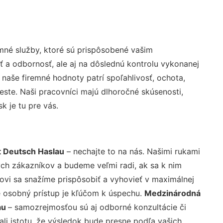
mné služby, ktoré sú prispôsobené vašim
ť a odbornosť, ale aj na dôslednú kontrolu vykonanej
aše firemné hodnoty patrí spoľahlivosť, ochota,
ste. Naši pracovníci majú dlhoročné skúsenosti,
 je tu pre vás.
t Deutsch Haslau
– nechajte to na nás. Našimi rukami
ch zákazníkov a budeme veľmi radi, ak sa k nim
ovi sa snažíme prispôsobiť a vyhovieť v maximálnej
e osobný prístup je kľúčom k úspechu.
Medzinárodná
au
– samozrejmosťou sú aj odborné konzultácie či
ali istotu, že výsledok bude presne podľa vašich