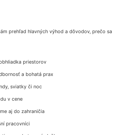
ám prehľad hlavných výhod a dôvodov, prečo sa
obhliadka priestorov
odbornosť a bohatá prax
ndy, sviatky či noc
adu v cene
me aj do zahraničia
šní pracovníci