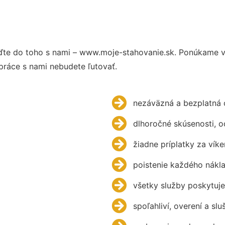
te do toho s nami – www.moje-stahovanie.sk. Ponúkame v
práce s nami nebudete ľutovať.
nezáväzná a bezplatná 
dlhoročné skúsenosti, 
žiadne príplatky za víke
poistenie každého nákl
všetky služby poskytuje
spoľahliví, overení a slu