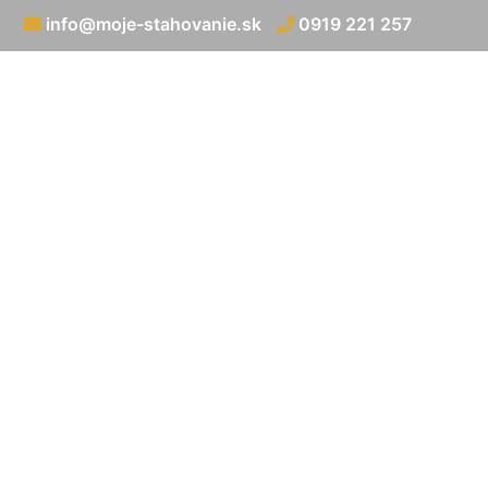
info@moje-stahovanie.sk
0919 221 257
Medzinárodná 