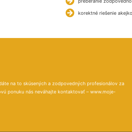
preberanie zodpovednos
korektné riešenie akejk
dáte na to skúsených a zodpovedných profesionálov za
novú ponuku nás neváhajte kontaktovať – www.moje-