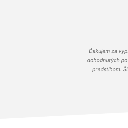
Ďakujem za vypr
dohodnutých podm
predstihom. Ši