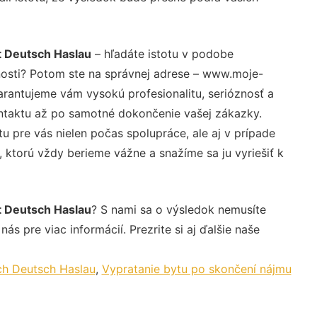
t Deutsch Haslau
– hľadáte istotu v podobe
nosti? Potom ste na správnej adrese – www.moje-
arantujeme vám vysokú profesionalitu, serióznosť a
ntaktu až po samotné dokončenie vašej zákazky.
u pre vás nielen počas spolupráce, ale aj v prípade
, ktorú vždy berieme vážne a snažíme sa ju vyriešiť k
t Deutsch Haslau
? S nami sa o výsledok nemusíte
ás pre viac informácií. Prezrite si aj ďalšie naše
ch Deutsch Haslau
,
Vypratanie bytu po skončení nájmu