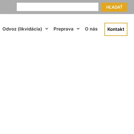
HĽADAŤ
Odvoz (likvidácia)
Preprava
O nás
Kontakt
eutsch Haslau