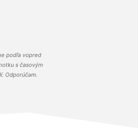
ne podľa vopred
dnotku s časovým
dí. Odporúčam.