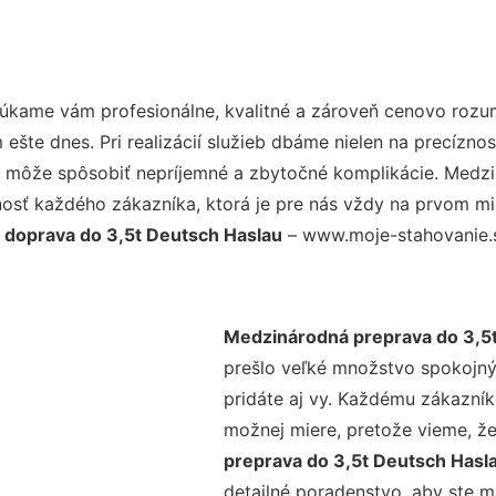
úkame vám profesionálne, kvalitné a zároveň cenovo rozu
šte dnes. Pri realizácií služieb dbáme nielen na precíznos
 môže spôsobiť nepríjemné a zbytočné komplikácie. Medzi n
osť každého zákazníka, ktorá je pre nás vždy na prvom mie
doprava do 3,5t Deutsch Haslau
– www.moje-stahovanie.sk
Medzinárodná preprava do 3,5
prešlo veľké množstvo spokojný
pridáte aj vy. Každému zákazník
možnej miere, pretože vieme, ž
preprava do 3,5t Deutsch Hasl
detailné poradenstvo, aby ste m