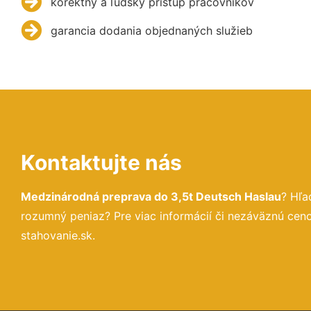
korektný a ľudský prístup pracovníkov
garancia dodania objednaných služieb
Kontaktujte nás
Medzinárodná preprava do 3,5t Deutsch Haslau
? Hľa
rozumný peniaz? Pre viac informácií či nezáväznú ce
stahovanie.sk.