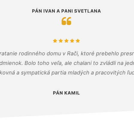
PÁN IVAN A PANI SVETLANA
atanie rodinného domu v Rači, ktoré prebehlo pres
ienok. Bolo toho veľa, ale chalani to zvládli na je
kovná a sympatická partia mladých a pracovitých ľu
PÁN KAMIL