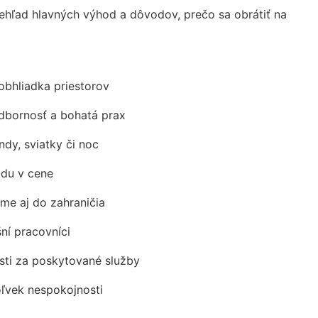
hľad hlavných výhod a dôvodov, prečo sa obrátiť na
obhliadka priestorov
odbornosť a bohatá prax
ndy, sviatky či noc
adu v cene
me aj do zahraničia
šní pracovníci
ti za poskytované služby
oľvek nespokojnosti