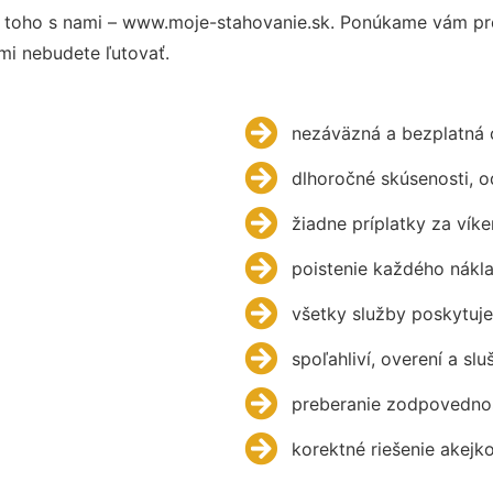
 toho s nami – www.moje-stahovanie.sk. Ponúkame vám pre
mi nebudete ľutovať.
nezáväzná a bezplatná 
dlhoročné skúsenosti, 
žiadne príplatky za víke
poistenie každého nákl
všetky služby poskytuje
spoľahliví, overení a slu
preberanie zodpovednos
korektné riešenie akejk