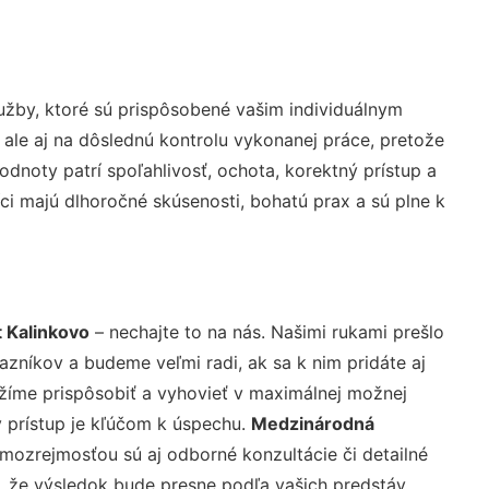
žby, ktoré sú prispôsobené vašim individuálnym
 ale aj na dôslednú kontrolu vykonanej práce, pretože
noty patrí spoľahlivosť, ochota, korektný prístup a
i majú dlhoročné skúsenosti, bohatú prax a sú plne k
 Kalinkovo
– nechajte to na nás. Našimi rukami prešlo
níkov a budeme veľmi radi, ak sa k nim pridáte aj
žíme prispôsobiť a vyhovieť v maximálnej možnej
 prístup je kľúčom k úspechu.
Medzinárodná
mozrejmosťou sú aj odborné konzultácie či detailné
u, že výsledok bude presne podľa vašich predstáv.