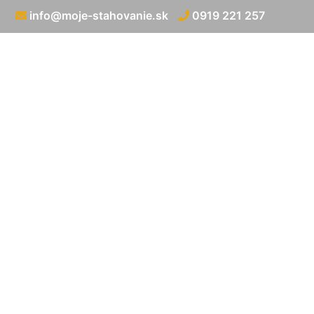
info@moje-stahovanie.sk
0919 221 257
Medzinárodn