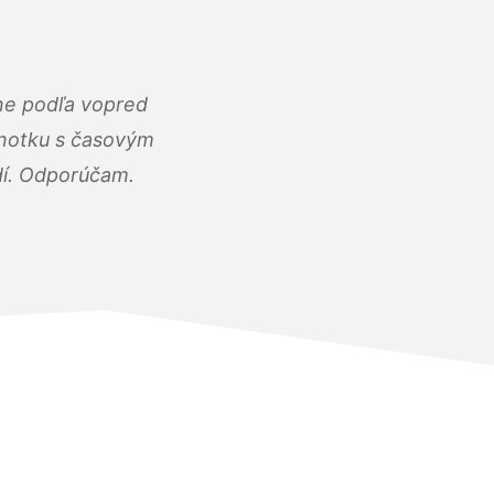
ne podľa vopred
dnotku s časovým
dí. Odporúčam.