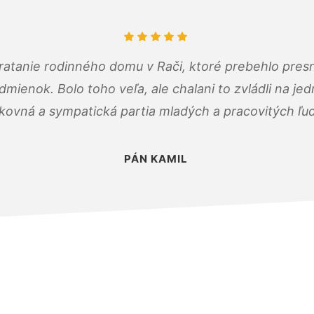
atanie rodinného domu v Rači, ktoré prebehlo pres
ienok. Bolo toho veľa, ale chalani to zvládli na je
kovná a sympatická partia mladých a pracovitých ľu
PÁN KAMIL