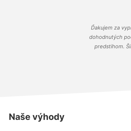
Ďakujem za vypr
dohodnutých podm
predstihom. Ši
Naše výhody