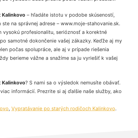
 Kalinkovo
– hľadáte istotu v podobe skúseností,
 ste na správnej adrese – www.moje-stahovanie.sk.
vysokú profesionalitu, serióznosť a korektné
 po samotné dokončenie vašej zákazky. Keďže aj my
elen počas spolupráce, ale aj v prípade riešenia
ždy berieme vážne a snažíme sa ju vyriešiť k vašej
 Kalinkovo
? S nami sa o výsledok nemusíte obávať.
iac informácií. Prezrite si aj ďalšie naše služby, ako
kovo
,
Vypratávanie po starých rodičoch Kalinkovo
.