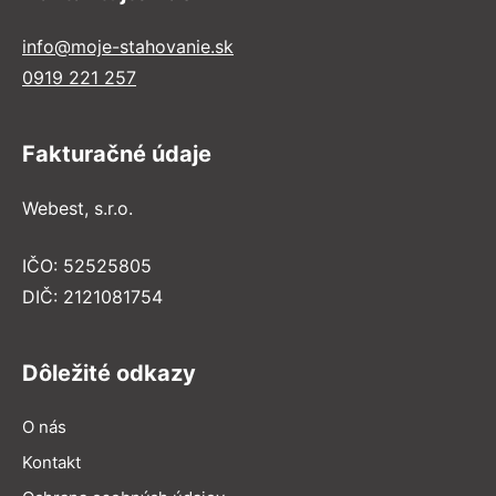
info@moje-stahovanie.sk
0919 221 257
Fakturačné údaje
Webest, s.r.o.
IČO: 52525805
DIČ: 2121081754
Dôležité odkazy
O nás
Kontakt