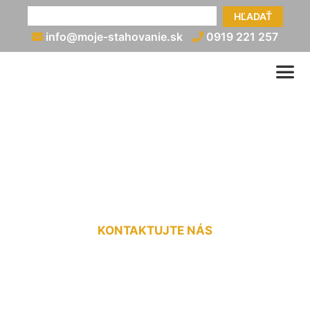
HĽADAŤ
info@moje-stahovanie.sk
0919 221 257
Medzinárodná doprava do
3,5t Karlova Ves
KONTAKTUJTE NÁS