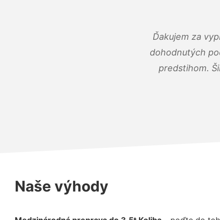
Ďakujem za vypr
dohodnutých podm
predstihom. Ši
Naše výhody
Medzinárodná preprava do 3,5t Koliba
– poďte do toh