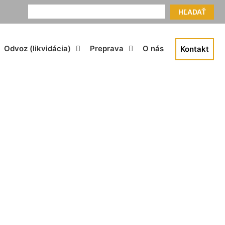
HĽADAŤ
Odvoz (likvidácia)
Preprava
O nás
Kontakt
5t Koliba