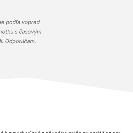
ne podľa vopred
dnotku s časovým
dí. Odporúčam.
 hlavných výhod a dôvodov, prečo sa obrátiť na nás.