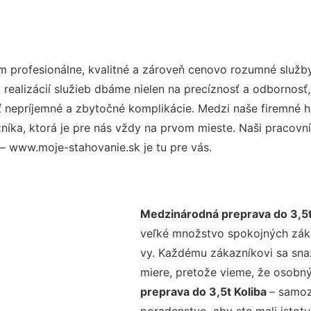
 profesionálne, kvalitné a zároveň cenovo rozumné služby
realizácií služieb dbáme nielen na precíznosť a odbornosť,
nepríjemné a zbytočné komplikácie. Medzi naše firemné hod
ka, ktorá je pre nás vždy na prvom mieste. Naši pracovníc
– www.moje-stahovanie.sk je tu pre vás.
Medzinárodná preprava do 3,5t
veľké množstvo spokojných zákaz
vy. Každému zákazníkovi sa sna
miere, pretože vieme, že osobný
preprava do 3,5t Koliba
– samoz
poradenstvo, aby ste mali istot