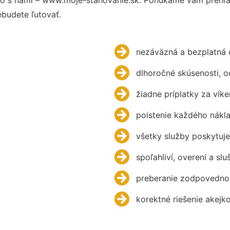
budete ľutovať.
nezáväzná a bezplatná 
dlhoročné skúsenosti, 
žiadne príplatky za víke
poistenie každého nákl
všetky služby poskytuje
spoľahliví, overení a slu
preberanie zodpovednos
korektné riešenie akejk