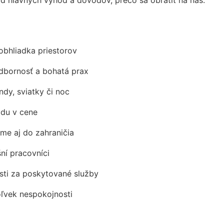
obhliadka priestorov
odbornosť a bohatá prax
ndy, sviatky či noc
adu v cene
me aj do zahraničia
šní pracovníci
ti za poskytované služby
oľvek nespokojnosti