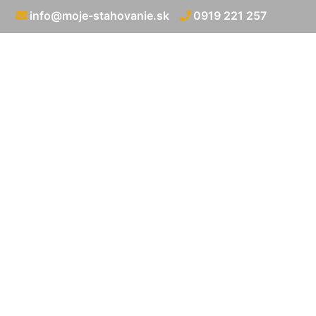
info@moje-stahovanie.sk
0919 221 257
Medzináro