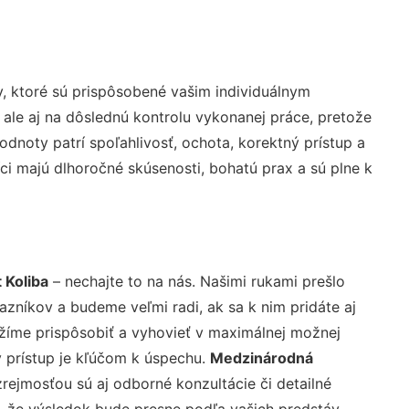
, ktoré sú prispôsobené vašim individuálnym
 ale aj na dôslednú kontrolu vykonanej práce, pretože
noty patrí spoľahlivosť, ochota, korektný prístup a
i majú dlhoročné skúsenosti, bohatú prax a sú plne k
 Koliba
– nechajte to na nás. Našimi rukami prešlo
níkov a budeme veľmi radi, ak sa k nim pridáte aj
žíme prispôsobiť a vyhovieť v maximálnej možnej
 prístup je kľúčom k úspechu.
Medzinárodná
rejmosťou sú aj odborné konzultácie či detailné
u, že výsledok bude presne podľa vašich predstáv.