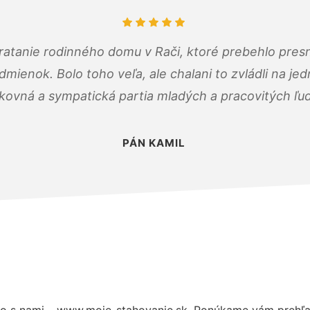
atanie rodinného domu v Rači, ktoré prebehlo pres
ienok. Bolo toho veľa, ale chalani to zvládli na je
kovná a sympatická partia mladých a pracovitých ľu
PÁN KAMIL
o s nami – www.moje-stahovanie.sk. Ponúkame vám prehľad