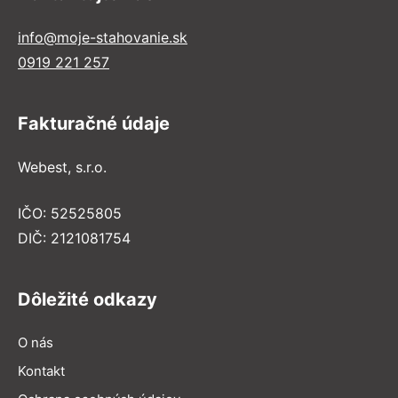
info@moje-stahovanie.sk
0919 221 257
Fakturačné údaje
Webest, s.r.o.
IČO: 52525805
DIČ: 2121081754
Dôležité odkazy
O nás
Kontakt