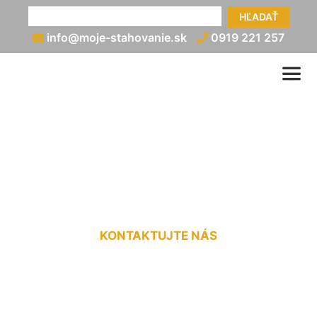
HĽADAŤ
info@moje-stahovanie.sk
0919 221 257
Medzinárodná doprava do
3,5t Nová Ves pri Dunaji
KONTAKTUJTE NÁS