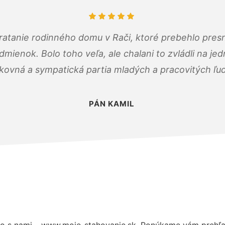
atanie rodinného domu v Rači, ktoré prebehlo pres
ienok. Bolo toho veľa, ale chalani to zvládli na je
kovná a sympatická partia mladých a pracovitých ľu
PÁN KAMIL
o s nami – www.moje-stahovanie.sk. Ponúkame vám prehľad