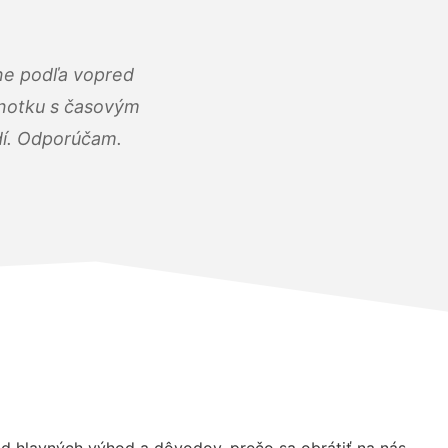
ne podľa vopred
dnotku s časovým
dí. Odporúčam.
 hlavných výhod a dôvodov, prečo sa obrátiť na nás.