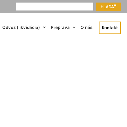
HĽADAŤ
Odvoz (likvidácia)
Preprava
O nás
Kontakt
5t Oľdza