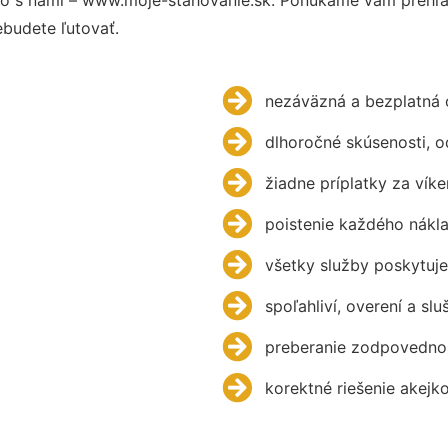
budete ľutovať.
nezáväzná a bezplatná 
dlhoročné skúsenosti, 
žiadne príplatky za víke
poistenie každého nákl
všetky služby poskytuje
spoľahliví, overení a slu
preberanie zodpovednos
korektné riešenie akejk