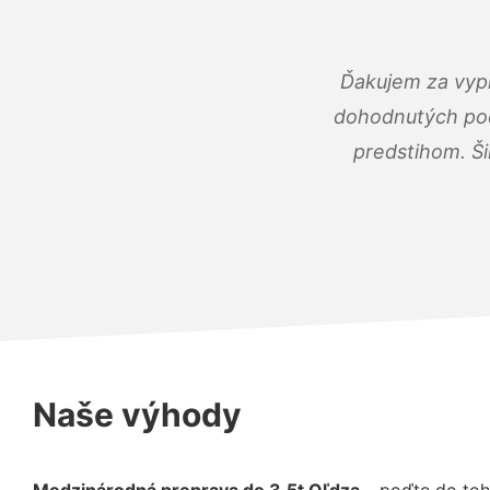
Ďakujem za vypr
dohodnutých podm
predstihom. Ši
Naše výhody
Medzinárodná preprava do 3,5t Oľdza
– poďte do toh