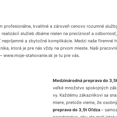
 profesionálne, kvalitné a zároveň cenovo rozumné služby
realizácií služieb dbáme nielen na precíznosť a odbornosť,
nepríjemné a zbytočné komplikácie. Medzi naše firemné hod
ka, ktorá je pre nás vždy na prvom mieste. Naši pracovníc
– www.moje-stahovanie.sk je tu pre vás.
Medzinárodná preprava do 3,5
veľké množstvo spokojných zákaz
vy. Každému zákazníkovi sa sna
miere, pretože vieme, že osobný
preprava do 3,5t Oľdza
– samoz
poradenstvo, aby ste mali istot