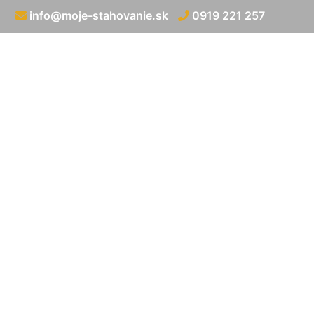
info@moje-stahovanie.sk
0919 221 257
Medzináro