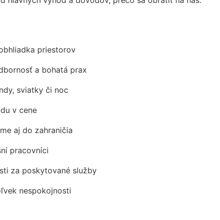
obhliadka priestorov
odbornosť a bohatá prax
ndy, sviatky či noc
adu v cene
me aj do zahraničia
šní pracovníci
ti za poskytované služby
oľvek nespokojnosti