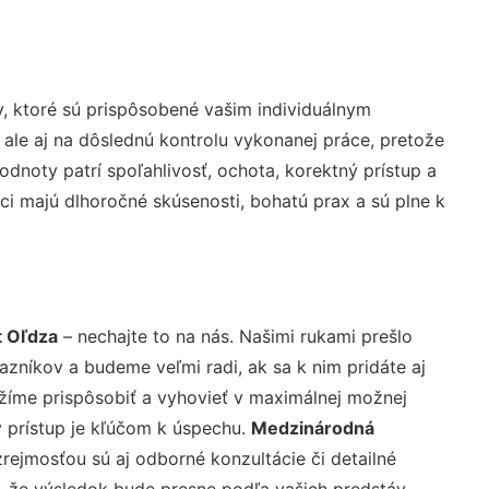
, ktoré sú prispôsobené vašim individuálnym
 ale aj na dôslednú kontrolu vykonanej práce, pretože
noty patrí spoľahlivosť, ochota, korektný prístup a
i majú dlhoročné skúsenosti, bohatú prax a sú plne k
t Oľdza
– nechajte to na nás. Našimi rukami prešlo
níkov a budeme veľmi radi, ak sa k nim pridáte aj
žíme prispôsobiť a vyhovieť v maximálnej možnej
 prístup je kľúčom k úspechu.
Medzinárodná
rejmosťou sú aj odborné konzultácie či detailné
u, že výsledok bude presne podľa vašich predstáv.