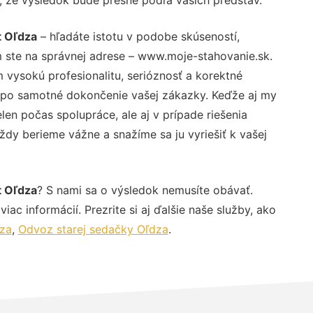
t Oľdza
– hľadáte istotu v podobe skúseností,
 ste na správnej adrese – www.moje-stahovanie.sk.
vysokú profesionalitu, serióznosť a korektné
 po samotné dokončenie vašej zákazky. Keďže aj my
elen počas spolupráce, ale aj v prípade riešenia
ždy berieme vážne a snažíme sa ju vyriešiť k vašej
t Oľdza
? S nami sa o výsledok nemusíte obávať.
iac informácií. Prezrite si aj ďalšie naše služby, ako
dza
,
Odvoz starej sedačky Oľdza
.