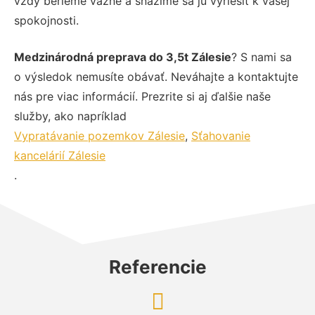
vždy berieme vážne a snažíme sa ju vyriešiť k vašej
spokojnosti.
Medzinárodná preprava do 3,5t Zálesie
? S nami sa
o výsledok nemusíte obávať. Neváhajte a kontaktujte
nás pre viac informácií. Prezrite si aj ďalšie naše
služby, ako napríklad
Vypratávanie pozemkov Zálesie
,
Sťahovanie
kancelárií Zálesie
.
Referencie