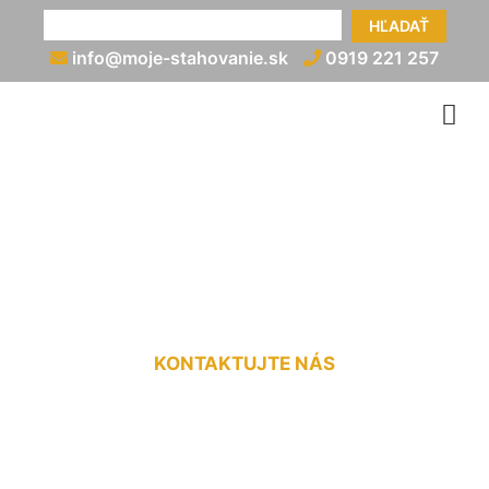
HĽADAŤ
info@moje-stahovanie.sk
0919 221 257
Medzinárodná doprava do
3,5t Zálesie
KONTAKTUJTE NÁS