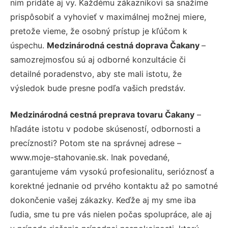
nim pridáte aj vy. Každému zákazníkovi sa snažíme
prispôsobiť a vyhovieť v maximálnej možnej miere,
pretože vieme, že osobný prístup je kľúčom k
úspechu.
Medzinárodná cestná doprava Čakany
–
samozrejmosťou sú aj odborné konzultácie či
detailné poradenstvo, aby ste mali istotu, že
výsledok bude presne podľa vašich predstáv.
Medzinárodná cestná preprava tovaru Čakany
–
hľadáte istotu v podobe skúseností, odbornosti a
precíznosti? Potom ste na správnej adrese –
www.moje-stahovanie.sk. Inak povedané,
garantujeme vám vysokú profesionalitu, serióznosť a
korektné jednanie od prvého kontaktu až po samotné
dokončenie vašej zákazky. Keďže aj my sme iba
ľudia, sme tu pre vás nielen počas spolupráce, ale aj