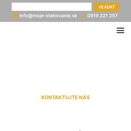
HĽADAŤ
info@moje-stahovanie.sk
0919 221 257
Medzinárodná doprava
Čakany
KONTAKTUJTE NÁS