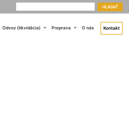
HĽADAŤ
Odvoz (likvidácia)
Preprava
O nás
Kontakt
Oľdza