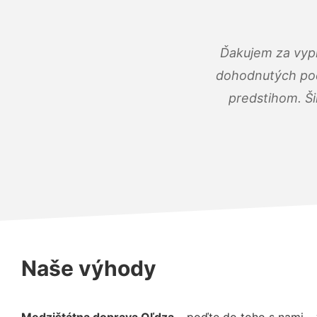
Ďakujem za vypr
dohodnutých podm
predstihom. Ši
Naše výhody
Medzištátna doprava Oľdza
– poďte do toho s nami –