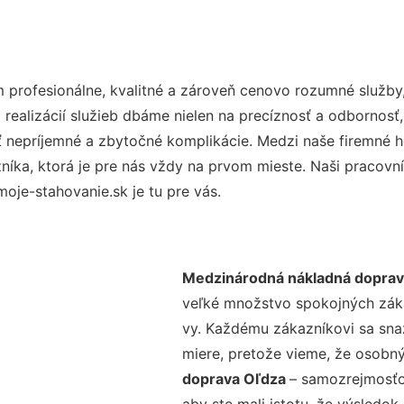
profesionálne, kvalitné a zároveň cenovo rozumné služby,
realizácií služieb dbáme nielen na precíznosť a odbornosť,
nepríjemné a zbytočné komplikácie. Medzi naše firemné hod
ka, ktorá je pre nás vždy na prvom mieste. Naši pracovníc
je-stahovanie.sk je tu pre vás.
Medzinárodná nákladná doprav
veľké množstvo spokojných zákaz
vy. Každému zákazníkovi sa sna
miere, pretože vieme, že osobný
doprava Oľdza
– samozrejmosťou
aby ste mali istotu, že výsledok