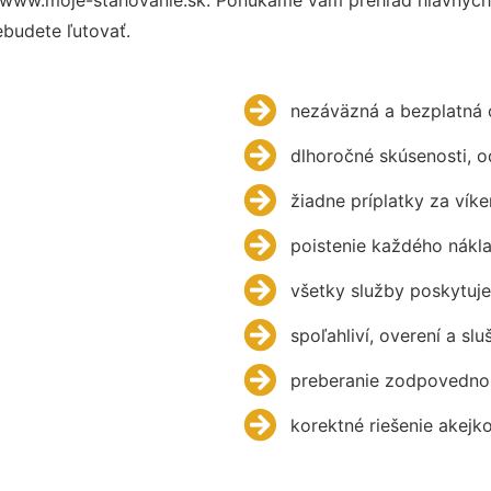
budete ľutovať.
nezáväzná a bezplatná 
dlhoročné skúsenosti, 
žiadne príplatky za víke
poistenie každého nákl
všetky služby poskytuje
spoľahliví, overení a slu
preberanie zodpovednos
korektné riešenie akejk