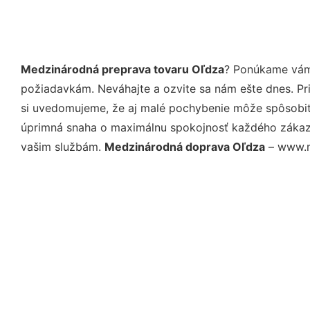
Medzinárodná preprava tovaru Oľdza
? Ponúkame vám 
požiadavkám. Neváhajte a ozvite sa nám ešte dnes. Pri 
si uvedomujeme, že aj malé pochybenie môže spôsobiť 
úprimná snaha o maximálnu spokojnosť každého zákazní
vašim službám.
Medzinárodná doprava Oľdza
– www.mo