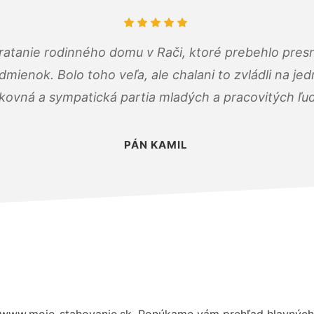
atanie rodinného domu v Rači, ktoré prebehlo pres
ienok. Bolo toho veľa, ale chalani to zvládli na je
kovná a sympatická partia mladých a pracovitých ľu
PÁN KAMIL
 www.moje-stahovanie.sk. Ponúkame vám prehľad hlavných 