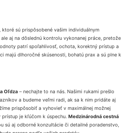
 ktoré sú prispôsobené vašim individuálnym
 ale aj na dôslednú kontrolu vykonanej práce, pretože
noty patrí spoľahlivosť, ochota, korektný prístup a
i majú dlhoročné skúsenosti, bohatú prax a sú plne k
a Oľdza
– nechajte to na nás. Našimi rukami prešlo
níkov a budeme veľmi radi, ak sa k nim pridáte aj
žíme prispôsobiť a vyhovieť v maximálnej možnej
 prístup je kľúčom k úspechu.
Medzinárodná cestná
 sú aj odborné konzultácie či detailné poradenstvo,
 bude presne podľa vašich predstáv.