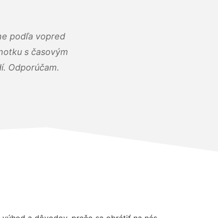
ne podľa vopred
dnotku s časovým
dí. Odporúčam.
výhod a dôvodov, prečo sa obrátiť na nás.