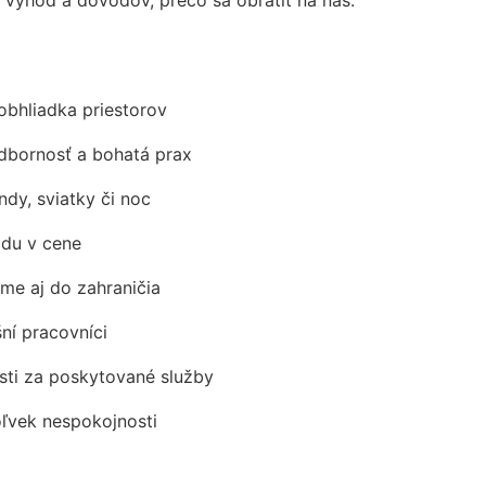
obhliadka priestorov
odbornosť a bohatá prax
ndy, sviatky či noc
adu v cene
me aj do zahraničia
šní pracovníci
ti za poskytované služby
oľvek nespokojnosti