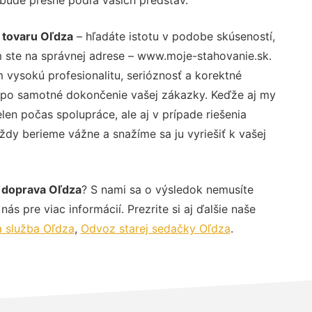
 tovaru Oľdza
– hľadáte istotu v podobe skúseností,
 ste na správnej adrese – www.moje-stahovanie.sk.
vysokú profesionalitu, serióznosť a korektné
 po samotné dokončenie vašej zákazky. Keďže aj my
elen počas spolupráce, ale aj v prípade riešenia
ždy berieme vážne a snažíme sa ju vyriešiť k vašej
 doprava Oľdza
? S nami sa o výsledok nemusíte
ás pre viac informácií. Prezrite si aj ďalšie naše
a služba Oľdza
,
Odvoz starej sedačky Oľdza
.