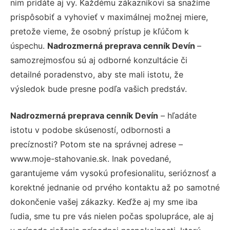
nim pridáte aj vy. Každému zákazníkovi sa snažíme
prispôsobiť a vyhovieť v maximálnej možnej miere,
pretože vieme, že osobný prístup je kľúčom k
úspechu.
Nadrozmerná preprava cenník Devín
–
samozrejmosťou sú aj odborné konzultácie či
detailné poradenstvo, aby ste mali istotu, že
výsledok bude presne podľa vašich predstáv.
Nadrozmerná preprava cenník Devín
– hľadáte
istotu v podobe skúseností, odbornosti a
precíznosti? Potom ste na správnej adrese –
www.moje-stahovanie.sk. Inak povedané,
garantujeme vám vysokú profesionalitu, serióznosť a
korektné jednanie od prvého kontaktu až po samotné
dokončenie vašej zákazky. Keďže aj my sme iba
ľudia, sme tu pre vás nielen počas spolupráce, ale aj