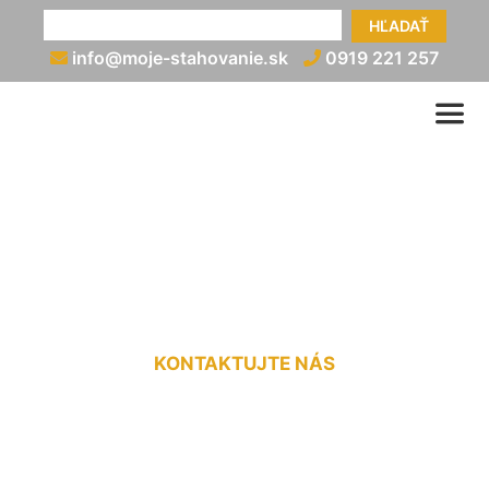
HĽADAŤ
info@moje-stahovanie.sk
0919 221 257
Nadrozmerná preprava
cenník Devín
KONTAKTUJTE NÁS