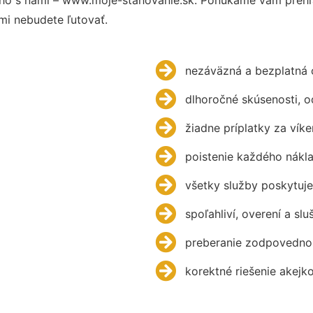
mi nebudete ľutovať.
nezáväzná a bezplatná 
dlhoročné skúsenosti, 
žiadne príplatky za víke
poistenie každého nákl
všetky služby poskytuje
spoľahliví, overení a slu
preberanie zodpovednos
korektné riešenie akejk