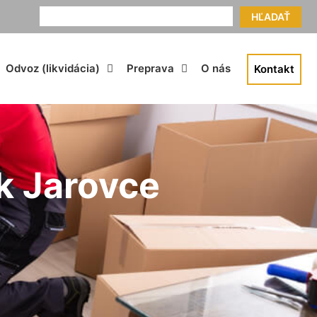
HĽADAŤ
Odvoz (likvidácia)
Preprava
O nás
Kontakt
k Jarovce