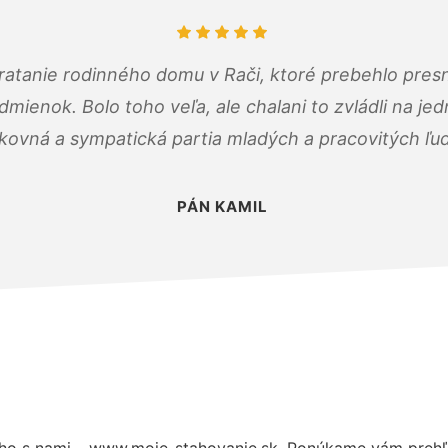
atanie rodinného domu v Rači, ktoré prebehlo pres
ienok. Bolo toho veľa, ale chalani to zvládli na je
kovná a sympatická partia mladých a pracovitých ľu
PÁN KAMIL
ho s nami – www.moje-stahovanie.sk. Ponúkame vám prehľa