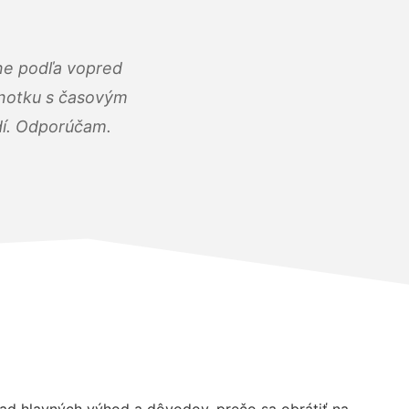
ne podľa vopred
dnotku s časovým
dí. Odporúčam.
d hlavných výhod a dôvodov, prečo sa obrátiť na