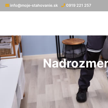
info@moje-stahovanie.sk
0919 221 257
Nadrozmern