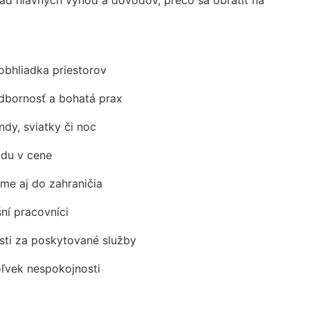
obhliadka priestorov
odbornosť a bohatá prax
ndy, sviatky či noc
adu v cene
me aj do zahraničia
šní pracovníci
ti za poskytované služby
oľvek nespokojnosti