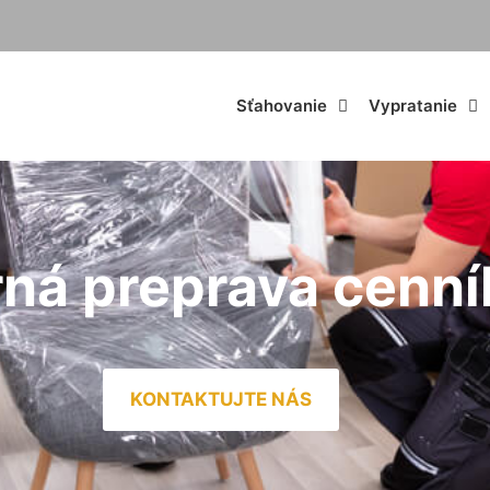
Sťahovanie
Vypratanie
á preprava cenní
KONTAKTUJTE NÁS