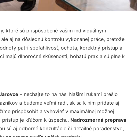
y, ktoré sú prispôsobené vašim individuálnym
 ale aj na dôslednú kontrolu vykonanej práce, pretože
noty patrí spoľahlivosť, ochota, korektný prístup a
i majú dlhoročné skúsenosti, bohatú prax a sú plne k
Jarovce
– nechajte to na nás. Našimi rukami prešlo
níkov a budeme veľmi radi, ak sa k nim pridáte aj
žíme prispôsobiť a vyhovieť v maximálnej možnej
 prístup je kľúčom k úspechu.
Nadrozmerná preprava
u sú aj odborné konzultácie či detailné poradenstvo,
 bude presne podľa vašich predstáv.