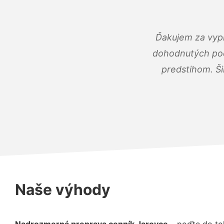
Ďakujem za vypr
dohodnutých podm
predstihom. Ši
Naše výhody
Nadrozmerná preprava cenník Jarovce
– poďte do to