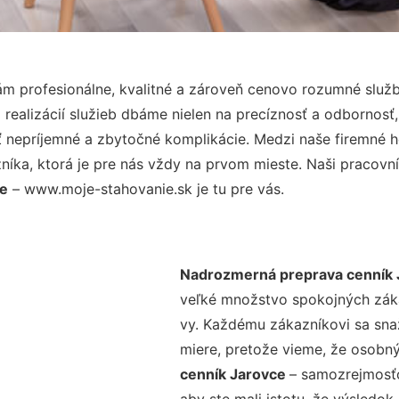
m profesionálne, kvalitné a zároveň cenovo rozumné služb
realizácií služieb dbáme nielen na precíznosť a odbornosť,
nepríjemné a zbytočné komplikácie. Medzi naše firemné hod
ka, ktorá je pre nás vždy na prvom mieste. Naši pracovníc
ce
– www.moje-stahovanie.sk je tu pre vás.
Nadrozmerná preprava cenník 
veľké množstvo spokojných zákaz
vy. Každému zákazníkovi sa sna
miere, pretože vieme, že osobný
cenník Jarovce
– samozrejmosťo
aby ste mali istotu, že výsledok