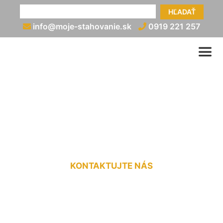
HĽADAŤ
info@moje-stahovanie.sk
0919 221 257
Nadrozmerná preprava
cenník Marianka
KONTAKTUJTE NÁS