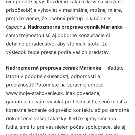
nim pridáte aj vy. Každému zákazníkovi sa snažíme
prispôsobiť a vyhovieť v maximálnej možnej miere,
pretože vieme, že osobný prístup je kľúčom k
úspechu.
Nadrozmerná preprava cenník Marianka
–
samozrejmosťou sú aj odborné konzultácie či
detailné poradenstvo, aby ste mali istotu, že
výsledok bude presne podľa vašich predstáv.
Nadrozmerná preprava cenník Marianka
– hľadáte
istotu v podobe skúseností, odbornosti a
precíznosti? Potom ste na správnej adrese –
www.moje-stahovanie.sk. Inak povedané,
garantujeme vám vysokú profesionalitu, serióznosť a
korektné jednanie od prvého kontaktu až po samotné
dokončenie vašej zákazky. Keďže aj my sme iba
ľudia, sme tu pre vás nielen počas spolupráce, ale aj