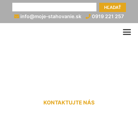
HĽADAŤ
info@moje-stahovanie.sk
0919 221 257
Nadrozmerná preprava
cenník Prellenkirchen
KONTAKTUJTE NÁS