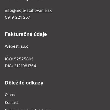
info@moje-stahovanie.sk
0919 221 257
Fakturačné údaje
Webest, s.r.o.
IČO: 52525805
DIČ: 2121081754
Dôležité odkazy
O nás
Kontakt