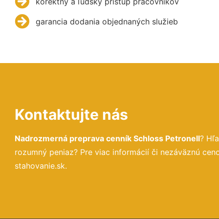
korektný a ľudský prístup pracovníkov
garancia dodania objednaných služieb
Kontaktujte nás
Nadrozmerná preprava cenník Schloss Petronell
? Hľ
rozumný peniaz? Pre viac informácií či nezáväznú ce
stahovanie.sk.