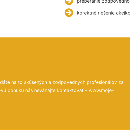
preberanie zodpovednos
korektné riešenie akejk
adáte na to skúsených a zodpovedných profesionálov za
novú ponuku nás neváhajte kontaktovať – www.moje-