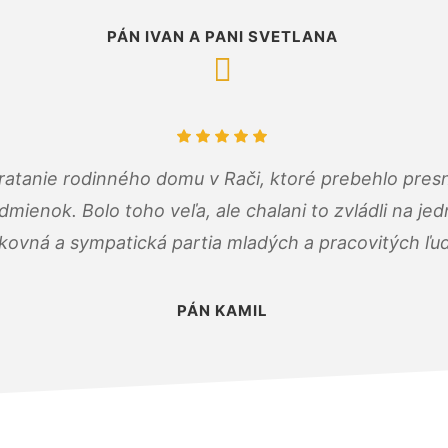
PÁN IVAN A PANI SVETLANA
atanie rodinného domu v Rači, ktoré prebehlo pres
ienok. Bolo toho veľa, ale chalani to zvládli na je
kovná a sympatická partia mladých a pracovitých ľu
PÁN KAMIL