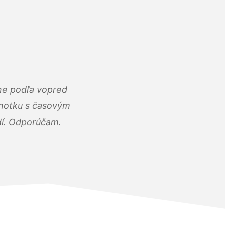
ne podľa vopred
dnotku s časovým
dí. Odporúčam.