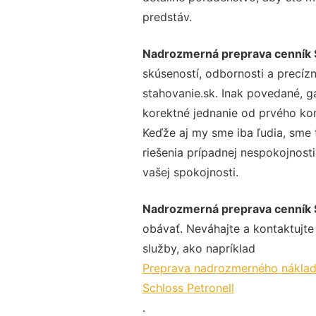
predstáv.
Nadrozmerná preprava cenník S
skúseností, odbornosti a precíz
stahovanie.sk. Inak povedané, g
korektné jednanie od prvého ko
Keďže aj my sme iba ľudia, sme t
riešenia prípadnej nespokojnosti
vašej spokojnosti.
Nadrozmerná preprava cenník S
obávať. Neváhajte a kontaktujte n
služby, ako napríklad
Preprava nadrozmerného nákladu
Schloss Petronell
.