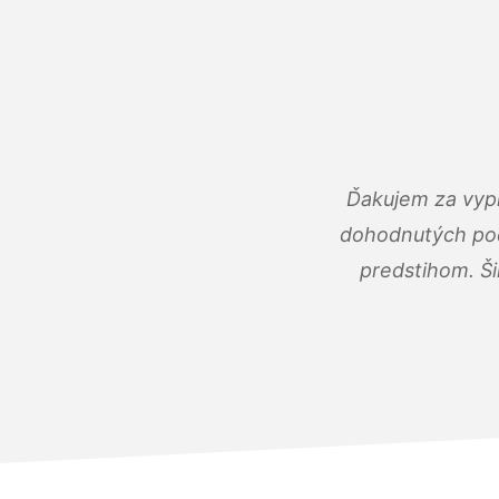
Ďakujem za vypr
dohodnutých podm
predstihom. Ši