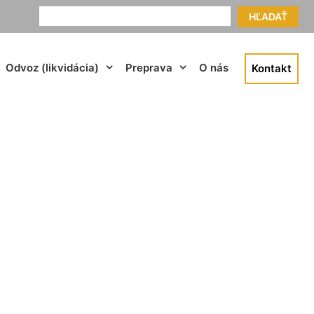
HĽADAŤ
Odvoz (likvidácia)
Preprava
O nás
Kontakt
loss Petronell