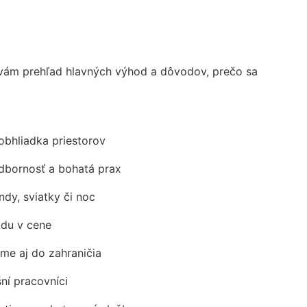
vám prehľad hlavných výhod a dôvodov, prečo sa
obhliadka priestorov
odbornosť a bohatá prax
ndy, sviatky či noc
adu v cene
me aj do zahraničia
šní pracovníci