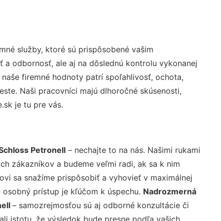
mné služby, ktoré sú prispôsobené vašim
ť a odbornosť, ale aj na dôslednú kontrolu vykonanej
aše firemné hodnoty patrí spoľahlivosť, ochota,
ste. Naši pracovníci majú dlhoročné skúsenosti,
sk je tu pre vás.
chloss Petronell
– nechajte to na nás. Našimi rukami
ch zákazníkov a budeme veľmi radi, ak sa k nim
ovi sa snažíme prispôsobiť a vyhovieť v maximálnej
e osobný prístup je kľúčom k úspechu.
Nadrozmerná
ell
– samozrejmosťou sú aj odborné konzultácie či
ali istotu, že výsledok bude presne podľa vašich