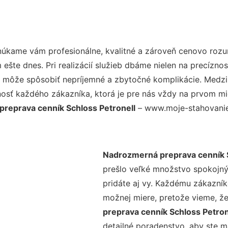
núkame vám profesionálne, kvalitné a zároveň cenovo rozu
šte dnes. Pri realizácií služieb dbáme nielen na precíznos
 môže spôsobiť nepríjemné a zbytočné komplikácie. Medzi n
osť každého zákazníka, ktorá je pre nás vždy na prvom mie
reprava cenník Schloss Petronell
– www.moje-stahovanie.
Nadrozmerná preprava cenník S
prešlo veľké množstvo spokojný
pridáte aj vy. Každému zákazník
možnej miere, pretože vieme, ž
preprava cenník Schloss Petron
detailné poradenstvo, aby ste m