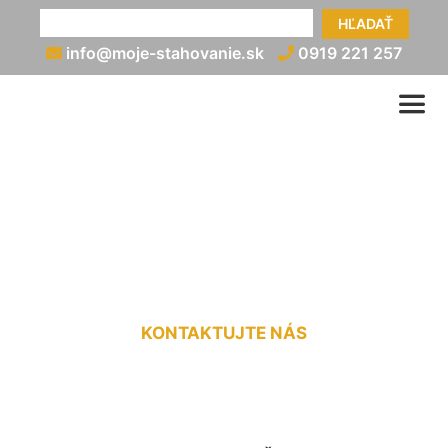
HĽADAŤ
info@moje-stahovanie.sk
0919 221 257
Nadrozmerná preprava
cenník Štvrtok na Ostrove
KONTAKTUJTE NÁS