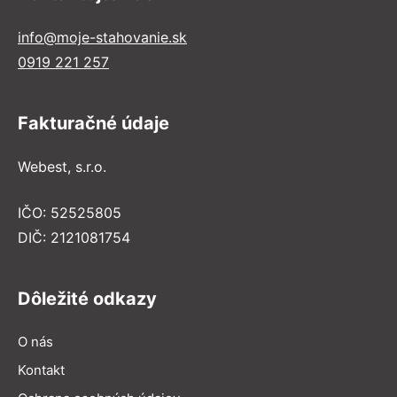
info@moje-stahovanie.sk
0919 221 257
Fakturačné údaje
Webest, s.r.o.
IČO: 52525805
DIČ: 2121081754
Dôležité odkazy
O nás
Kontakt