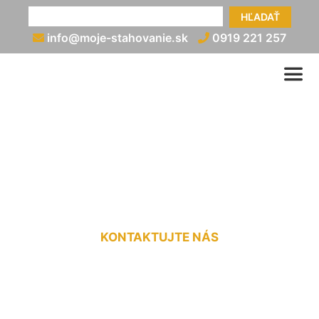
HĽADAŤ
info@moje-stahovanie.sk
0919 221 257
Nadrozmerná preprava
cenník Záhorská Bystrica
KONTAKTUJTE NÁS