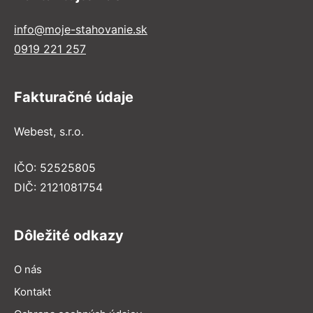
info@moje-stahovanie.sk
0919 221 257
Fakturačné údaje
Webest, s.r.o.
IČO: 52525805
DIČ: 2121081754
Dôležité odkazy
O nás
Kontakt