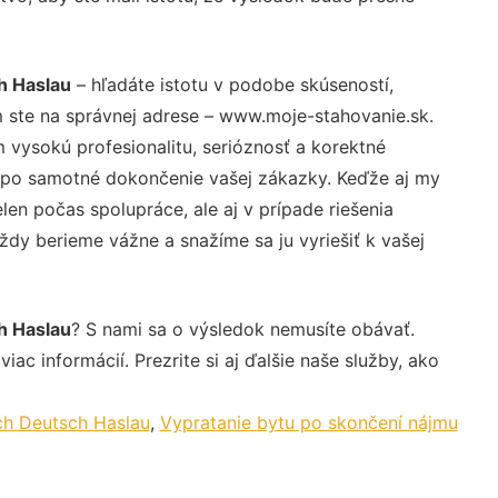
h Haslau
– hľadáte istotu v podobe skúseností,
 ste na správnej adrese – www.moje-stahovanie.sk.
vysokú profesionalitu, serióznosť a korektné
 po samotné dokončenie vašej zákazky. Keďže aj my
elen počas spolupráce, ale aj v prípade riešenia
ždy berieme vážne a snažíme sa ju vyriešiť k vašej
h Haslau
? S nami sa o výsledok nemusíte obávať.
iac informácií. Prezrite si aj ďalšie naše služby, ako
ch Deutsch Haslau
,
Vypratanie bytu po skončení nájmu