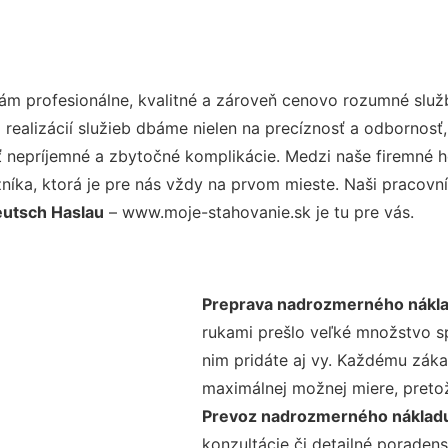
m profesionálne, kvalitné a zároveň cenovo rozumné služb
realizácií služieb dbáme nielen na precíznosť a odbornosť,
nepríjemné a zbytočné komplikácie. Medzi naše firemné hod
ka, ktorá je pre nás vždy na prvom mieste. Naši pracovníc
utsch Haslau
– www.moje-stahovanie.sk je tu pre vás.
Preprava nadrozmerného nákla
rukami prešlo veľké množstvo s
nim pridáte aj vy. Každému záka
maximálnej možnej miere, preto
Prevoz nadrozmerného náklad
konzultácie či detailné poradens