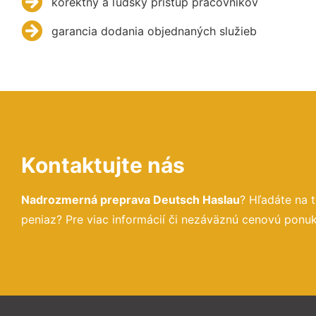
korektný a ľudský prístup pracovníkov
garancia dodania objednaných služieb
Kontaktujte nás
Nadrozmerná preprava Deutsch Haslau
? Hľadáte na 
peniaz? Pre viac informácií či nezáväznú cenovú ponu