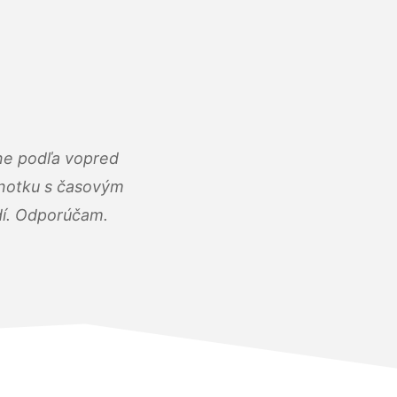
ne podľa vopred
dnotku s časovým
dí. Odporúčam.