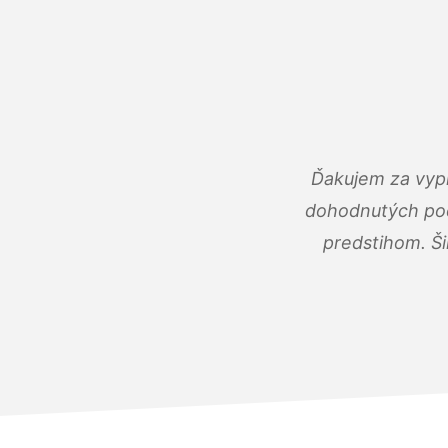
Ďakujem za vypr
dohodnutých podm
predstihom. Ši