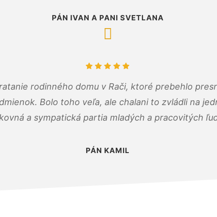
PÁN IVAN A PANI SVETLANA
atanie rodinného domu v Rači, ktoré prebehlo pres
ienok. Bolo toho veľa, ale chalani to zvládli na je
kovná a sympatická partia mladých a pracovitých ľu
PÁN KAMIL