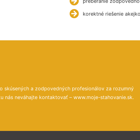
preberanie zodpovednos
korektné riešenie akejk
to skúsených a zodpovedných profesionálov za rozumný
ku nás neváhajte kontaktovať – www.moje-stahovanie.sk.