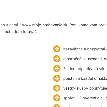
ho s nami – www.moje-stahovanie.sk. Ponúkame vám prehľ
mi nebudete ľutovať.
nezáväzná a bezplatná 
dlhoročné skúsenosti, 
žiadne príplatky za víke
poistenie každého nákl
všetky služby poskytuje
spoľahliví, overení a slu