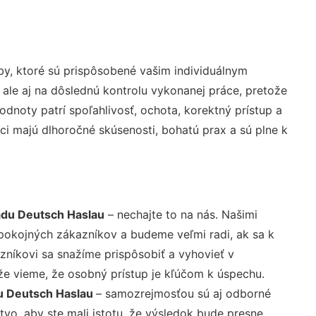
y, ktoré sú prispôsobené vašim individuálnym
 ale aj na dôslednú kontrolu vykonanej práce, pretože
noty patrí spoľahlivosť, ochota, korektný prístup a
i majú dlhoročné skúsenosti, bohatú prax a sú plne k
du Deutsch Haslau
– nechajte to na nás. Našimi
pokojných zákazníkov a budeme veľmi radi, ak sa k
zníkovi sa snažíme prispôsobiť a vyhovieť v
že vieme, že osobný prístup je kľúčom k úspechu.
u Deutsch Haslau
– samozrejmosťou sú aj odborné
tvo, aby ste mali istotu, že výsledok bude presne