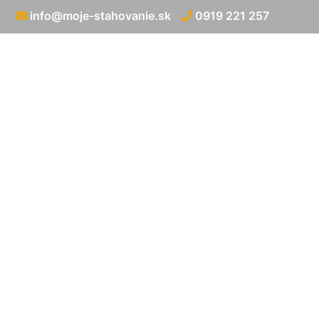
info@moje-stahovanie.sk
0919 221 257
Preprava nadroz