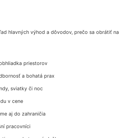
ad hlavných výhod a dôvodov, prečo sa obrátiť na
obhliadka priestorov
odbornosť a bohatá prax
ndy, sviatky či noc
adu v cene
me aj do zahraničia
šní pracovníci