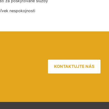
ti za poskytované služby
oľvek nespokojnosti
KONTAKTUJTE NÁS