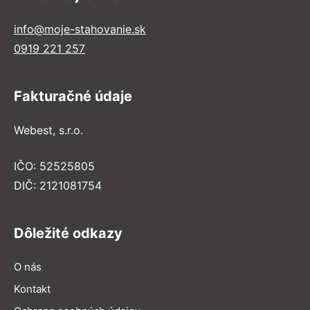
info@moje-stahovanie.sk
0919 221 257
Fakturačné údaje
Webest, s.r.o.
IČO: 52525805
DIČ: 2121081754
Dôležité odkazy
O nás
Kontakt