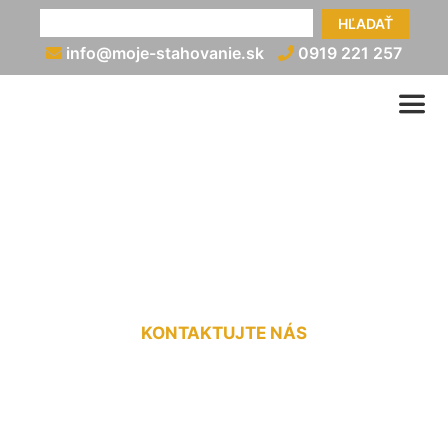
HĽADAŤ
info@moje-stahovanie.sk
0919 221 257
Preprava nadrozmerných
nákladov Nová Dedinka
KONTAKTUJTE NÁS