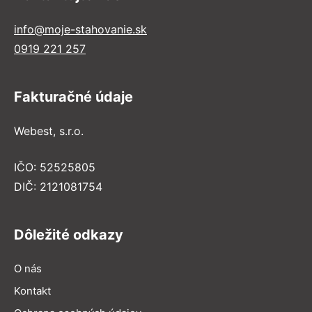
info@moje-stahovanie.sk
0919 221 257
Fakturačné údaje
Webest, s.r.o.
IČO: 52525805
DIČ: 2121081754
Dôležité odkazy
O nás
Kontakt