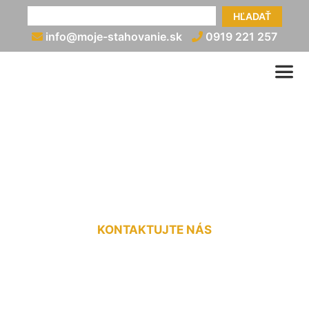
HĽADAŤ
info@moje-stahovanie.sk
0919 221 257
Preprava dodávkou cena za
km Chorvátsky Grob
KONTAKTUJTE NÁS