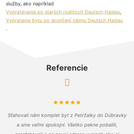
služby, ako napríklad
Vypratávanie po starých rodičoch Deutsch Haslau
,
Vypratanie bytu po skončení nájmu Deutsch Haslau
.
Referencie
Sťahovali nám komplet byt z Petržalky do Dúbravky
a sme veľmi spokojní. Všetko pekne pobalili,