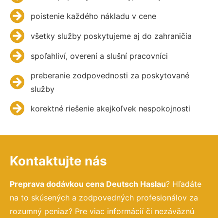
poistenie každého nákladu v cene
všetky služby poskytujeme aj do zahraničia
spoľahliví, overení a slušní pracovníci
preberanie zodpovednosti za poskytované
služby
korektné riešenie akejkoľvek nespokojnosti
Kontaktujte nás
Preprava dodávkou cena Deutsch Haslau
? Hľadáte
na to skúsených a zodpovedných profesionálov za
rozumný peniaz? Pre viac informácií či nezáväznú