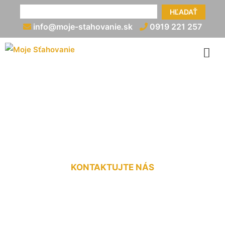
HĽADAŤ
info@moje-stahovanie.sk
0919 221 257
Preprava dodávkou cena za
km Deutsch Haslau
KONTAKTUJTE NÁS