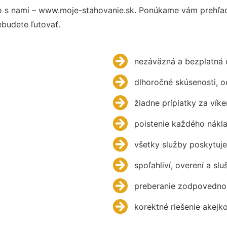
 s nami – www.moje-stahovanie.sk. Ponúkame vám prehľad 
budete ľutovať.
nezáväzná a bezplatná 
dlhoročné skúsenosti, 
žiadne príplatky za víke
poistenie každého nákl
všetky služby poskytuje
spoľahliví, overení a slu
preberanie zodpovednos
korektné riešenie akejk