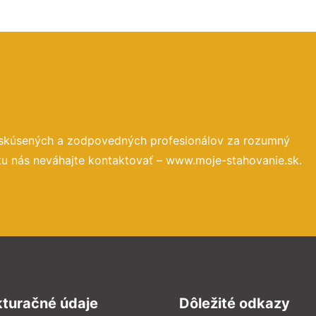
 skúsených a zodpovedných profesionálov za rozumný
ku nás neváhajte kontaktovať – www.moje-stahovanie.sk.
kturačné údaje
Dôležité odkazy