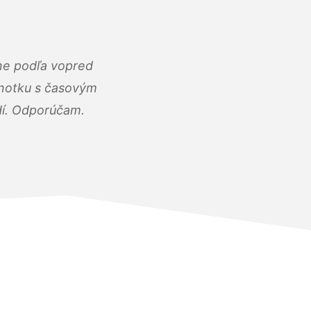
ne podľa vopred
dnotku s časovým
dí. Odporúčam.