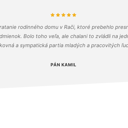
atanie rodinného domu v Rači, ktoré prebehlo pres
ienok. Bolo toho veľa, ale chalani to zvládli na je
kovná a sympatická partia mladých a pracovitých ľu
PÁN KAMIL