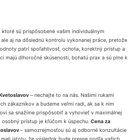
 ktoré sú prispôsobené vašim individuálnym
 ale aj na dôslednú kontrolu vykonanej práce, pretože
noty patrí spoľahlivosť, ochota, korektný prístup a
i majú dlhoročné skúsenosti, bohatú prax a sú plne k
Kvetoslavov
– nechajte to na nás. Našimi rukami
ch zákazníkov a budeme veľmi radi, ak sa k nim
ovi sa snažíme prispôsobiť a vyhovieť v maximálnej
e osobný prístup je kľúčom k úspechu.
Cena za
toslavov
– samozrejmosťou sú aj odborné konzultácie
 mali istotu, že výsledok bude presne podľa vašich