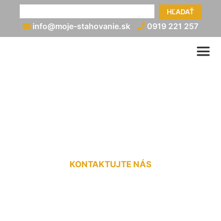
HĽADAŤ
info@moje-stahovanie.sk
0919 221 257
Preprava dodávkou cena za
km Rusovce
KONTAKTUJTE NÁS