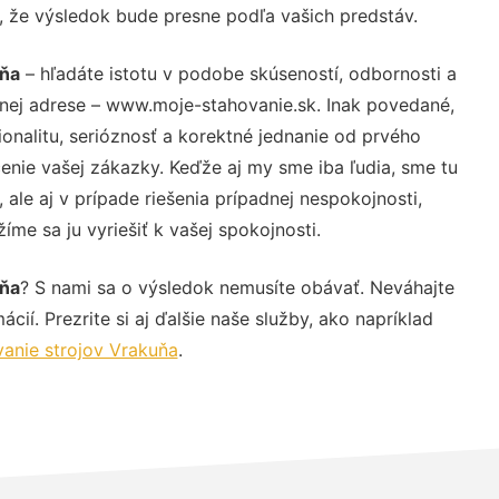
u, že výsledok bude presne podľa vašich predstáv.
ňa
– hľadáte istotu v podobe skúseností, odbornosti a
vnej adrese – www.moje-stahovanie.sk. Inak povedané,
nalitu, serióznosť a korektné jednanie od prvého
nie vašej zákazky. Keďže aj my sme iba ľudia, sme tu
 ale aj v prípade riešenia prípadnej nespokojnosti,
me sa ju vyriešiť k vašej spokojnosti.
ňa
? S nami sa o výsledok nemusíte obávať. Neváhajte
ácií. Prezrite si aj ďalšie naše služby, ako napríklad
anie strojov Vrakuňa
.