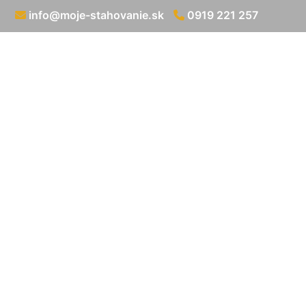
info@moje-stahovanie.sk
0919 221 257
Preprava d