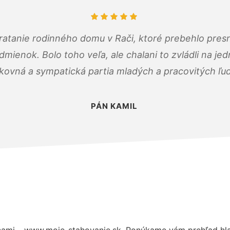
atanie rodinného domu v Rači, ktoré prebehlo pres
ienok. Bolo toho veľa, ale chalani to zvládli na je
kovná a sympatická partia mladých a pracovitých ľu
PÁN KAMIL
nami – www.moje-stahovanie.sk. Ponúkame vám prehľad hla