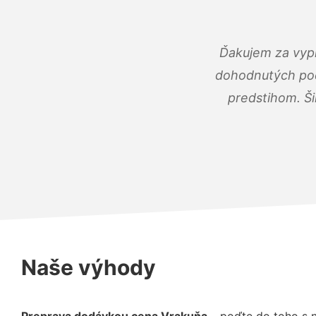
Ďakujem za vypr
dohodnutých podm
predstihom. Ši
Naše výhody
Preprava dodávkou cena Vrakuňa
– poďte do toho s 