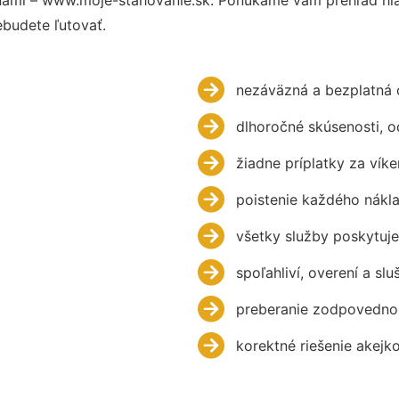
budete ľutovať.
nezáväzná a bezplatná 
dlhoročné skúsenosti, 
žiadne príplatky za víke
poistenie každého nákl
všetky služby poskytuje
spoľahliví, overení a slu
preberanie zodpovednos
korektné riešenie akejk