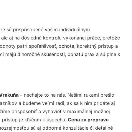
ré sú prispôsobené vašim individuálnym
 ale aj na dôslednú kontrolu vykonanej práce, pretože
noty patrí spoľahlivosť, ochota, korektný prístup a
i majú dlhoročné skúsenosti, bohatú prax a sú plne k
 Vrakuňa
– nechajte to na nás. Našimi rukami prešlo
níkov a budeme veľmi radi, ak sa k nim pridáte aj
žíme prispôsobiť a vyhovieť v maximálnej možnej
 prístup je kľúčom k úspechu.
Cena za prepravu
ozrejmosťou sú aj odborné konzultácie či detailné