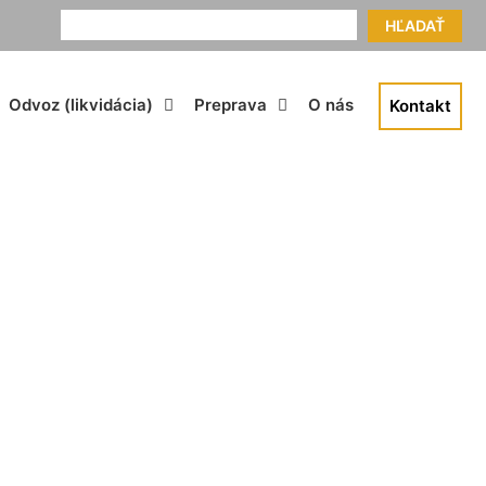
HĽADAŤ
Odvoz (likvidácia)
Preprava
O nás
Kontakt
m Vrakuňa