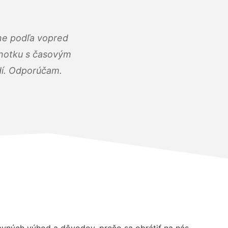
ne podľa vopred
dnotku s časovým
dí. Odporúčam.
vných výhod a dôvodov, prečo sa obrátiť na nás.