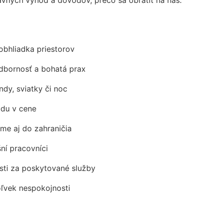
obhliadka priestorov
odbornosť a bohatá prax
ndy, sviatky či noc
adu v cene
me aj do zahraničia
šní pracovníci
ti za poskytované služby
oľvek nespokojnosti