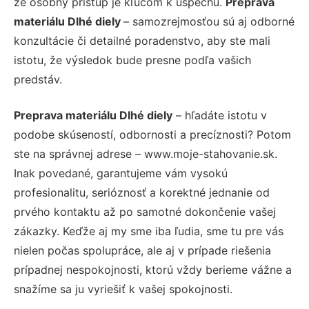
že osobný prístup je kľúčom k úspechu.
Preprava
materiálu Dlhé diely
– samozrejmosťou sú aj odborné
konzultácie či detailné poradenstvo, aby ste mali
istotu, že výsledok bude presne podľa vašich
predstáv.
Preprava materiálu Dlhé diely
– hľadáte istotu v
podobe skúseností, odbornosti a precíznosti? Potom
ste na správnej adrese – www.moje-stahovanie.sk.
Inak povedané, garantujeme vám vysokú
profesionalitu, serióznosť a korektné jednanie od
prvého kontaktu až po samotné dokončenie vašej
zákazky. Keďže aj my sme iba ľudia, sme tu pre vás
nielen počas spolupráce, ale aj v prípade riešenia
prípadnej nespokojnosti, ktorú vždy berieme vážne a
snažíme sa ju vyriešiť k vašej spokojnosti.