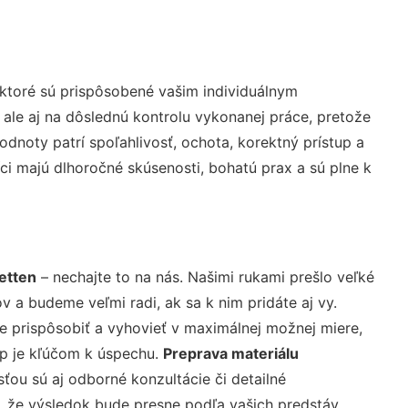
ktoré sú prispôsobené vašim individuálnym
 ale aj na dôslednú kontrolu vykonanej práce, pretože
noty patrí spoľahlivosť, ochota, korektný prístup a
i majú dlhoročné skúsenosti, bohatú prax a sú plne k
etten
– nechajte to na nás. Našimi rukami prešlo veľké
a budeme veľmi radi, ak sa k nim pridáte aj vy.
 prispôsobiť a vyhovieť v maximálnej možnej miere,
up je kľúčom k úspechu.
Preprava materiálu
ťou sú aj odborné konzultácie či detailné
u, že výsledok bude presne podľa vašich predstáv.