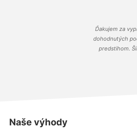
Ďakujem za vypr
dohodnutých podm
predstihom. Ši
Naše výhody