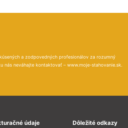
skúsených a zodpovedných profesionálov za rozumný
ku nás neváhajte kontaktovať – www.moje-stahovanie.sk.
kturačné údaje
Dôležité odkazy