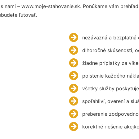
s nami – www.moje-stahovanie.sk. Ponúkame vám prehľad h
budete ľutovať.
nezáväzná a bezplatná 
dlhoročné skúsenosti, 
žiadne príplatky za víke
poistenie každého nákl
všetky služby poskytuje
spoľahliví, overení a slu
preberanie zodpovednos
korektné riešenie akejk