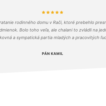
atanie rodinného domu v Rači, ktoré prebehlo pres
ienok. Bolo toho veľa, ale chalani to zvládli na je
kovná a sympatická partia mladých a pracovitých ľu
PÁN KAMIL