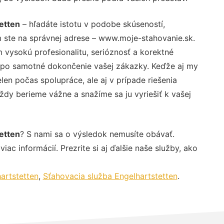
etten
– hľadáte istotu v podobe skúseností,
 ste na správnej adrese – www.moje-stahovanie.sk.
vysokú profesionalitu, serióznosť a korektné
 po samotné dokončenie vašej zákazky. Keďže aj my
elen počas spolupráce, ale aj v prípade riešenia
ždy berieme vážne a snažíme sa ju vyriešiť k vašej
etten
? S nami sa o výsledok nemusíte obávať.
iac informácií. Prezrite si aj ďalšie naše služby, ako
artstetten
,
Sťahovacia služba Engelhartstetten
.