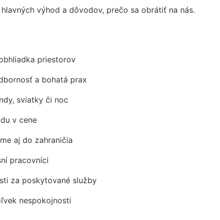
lavných výhod a dôvodov, prečo sa obrátiť na nás.
obhliadka priestorov
odbornosť a bohatá prax
ndy, sviatky či noc
adu v cene
me aj do zahraničia
šní pracovníci
ti za poskytované služby
oľvek nespokojnosti