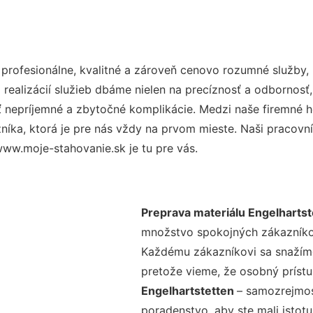
rofesionálne, kvalitné a zároveň cenovo rozumné služby, 
realizácií služieb dbáme nielen na precíznosť a odbornosť,
nepríjemné a zbytočné komplikácie. Medzi naše firemné hod
ka, ktorá je pre nás vždy na prvom mieste. Naši pracovníc
ww.moje-stahovanie.sk je tu pre vás.
Preprava materiálu Engelhartst
množstvo spokojných zákazníkov 
Každému zákazníkovi sa snažíme
pretože vieme, že osobný príst
Engelhartstetten
– samozrejmos
poradenstvo, aby ste mali istot