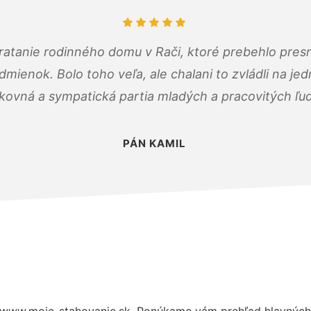
atanie rodinného domu v Rači, ktoré prebehlo pres
ienok. Bolo toho veľa, ale chalani to zvládli na je
kovná a sympatická partia mladých a pracovitých ľu
PÁN KAMIL
 www.moje-stahovanie.sk. Ponúkame vám prehľad hlavných 