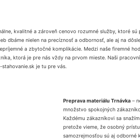
lne, kvalitné a zároveň cenovo rozumné služby, ktoré sú
užieb dbáme nielen na precíznosť a odbornosť, ale aj na dôs
ríjemné a zbytočné komplikácie. Medzi naše firemné hodno
ka, ktorá je pre nás vždy na prvom mieste. Naši pracovníc
tahovanie.sk je tu pre vás.
Preprava materiálu Trnávka
– n
množstvo spokojných zákazníkov 
Každému zákazníkovi sa snažíme
pretože vieme, že osobný príst
samozrejmosťou sú aj odborné ko