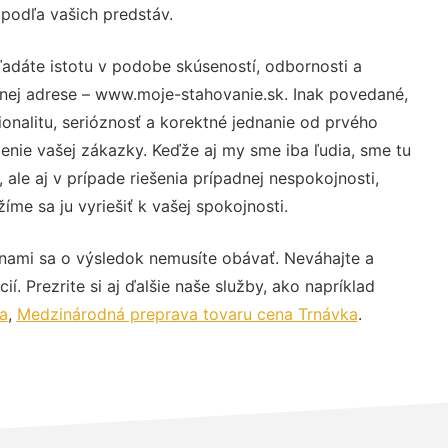
 podľa vašich predstáv.
ľadáte istotu v podobe skúseností, odbornosti a
vnej adrese – www.moje-stahovanie.sk. Inak povedané,
nalitu, serióznosť a korektné jednanie od prvého
nie vašej zákazky. Keďže aj my sme iba ľudia, sme tu
 ale aj v prípade riešenia prípadnej nespokojnosti,
me sa ju vyriešiť k vašej spokojnosti.
 nami sa o výsledok nemusíte obávať. Neváhajte a
ií. Prezrite si aj ďalšie naše služby, ako napríklad
a
,
Medzinárodná preprava tovaru cena Trnávka
.