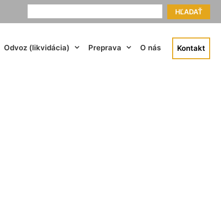
HĽADAŤ
Odvoz (likvidácia)
Preprava
O nás
Kontakt
vka