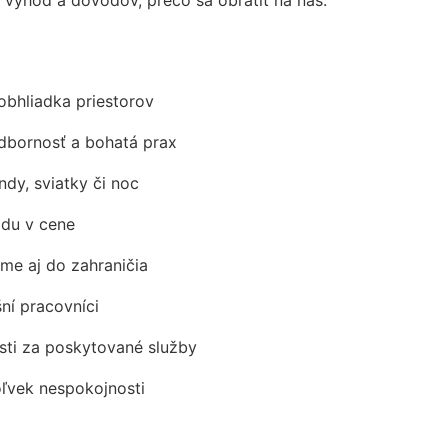
obhliadka priestorov
odbornosť a bohatá prax
ndy, sviatky či noc
adu v cene
me aj do zahraničia
šní pracovníci
ti za poskytované služby
oľvek nespokojnosti