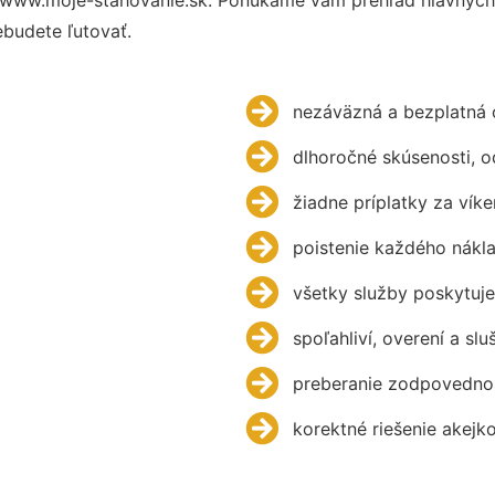
budete ľutovať.
nezáväzná a bezplatná 
dlhoročné skúsenosti, 
žiadne príplatky za víke
poistenie každého nákl
všetky služby poskytuje
spoľahliví, overení a slu
preberanie zodpovednos
korektné riešenie akejk