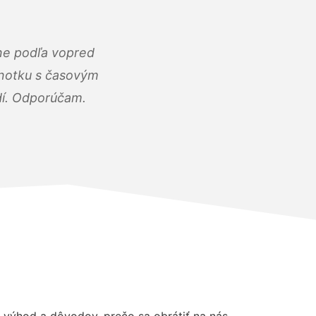
ne podľa vopred
dnotku s časovým
dí. Odporúčam.
výhod a dôvodov, prečo sa obrátiť na nás.