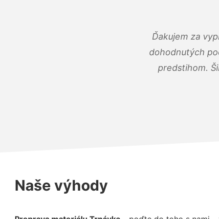
Ďakujem za vypr
dohodnutých podm
predstihom. Ši
Naše výhody
Preprava materiálu Trnávka
– poďte do toho s nami –