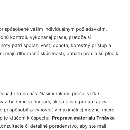
 prispôsobené vašim individuálnym požiadavkám.
lednú kontrolu vykonanej práce, pretože si
ty patrí spoľahlivosť, ochota, korektný prístup a
i majú dlhoročné skúsenosti, bohatú prax a sú plne k
echajte to na nás. Našimi rukami prešlo veľké
a budeme veľmi radi, ak sa k nim pridáte aj vy.
 prispôsobiť a vyhovieť v maximálnej možnej miere,
up je kľúčom k úspechu.
Preprava materiálu Trnávka
–
nzultácie či detailné poradenstvo, aby ste mali