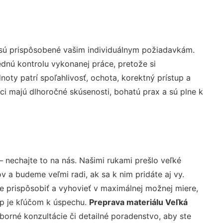
 sú prispôsobené vašim individuálnym požiadavkám.
lednú kontrolu vykonanej práce, pretože si
ty patrí spoľahlivosť, ochota, korektný prístup a
i majú dlhoročné skúsenosti, bohatú prax a sú plne k
– nechajte to na nás. Našimi rukami prešlo veľké
a budeme veľmi radi, ak sa k nim pridáte aj vy.
 prispôsobiť a vyhovieť v maximálnej možnej miere,
up je kľúčom k úspechu.
Preprava materiálu Veľká
orné konzultácie či detailné poradenstvo, aby ste