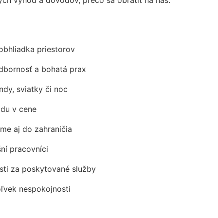
obhliadka priestorov
odbornosť a bohatá prax
ndy, sviatky či noc
adu v cene
me aj do zahraničia
šní pracovníci
ti za poskytované služby
oľvek nespokojnosti