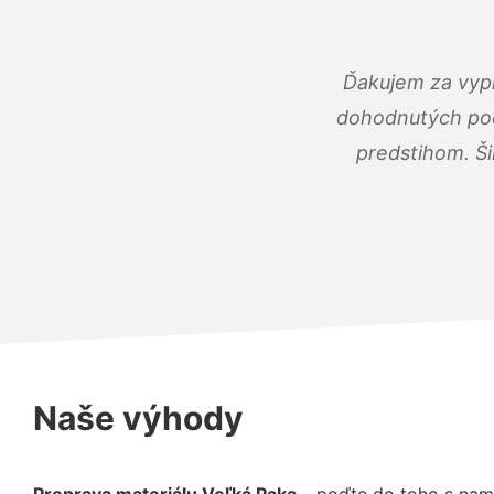
Ďakujem za vypr
dohodnutých podm
predstihom. Ši
Naše výhody
Preprava materiálu Veľká Paka
– poďte do toho s nam