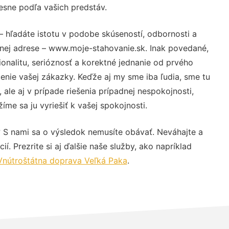
resne podľa vašich predstáv.
– hľadáte istotu v podobe skúseností, odbornosti a
vnej adrese – www.moje-stahovanie.sk. Inak povedané,
nalitu, serióznosť a korektné jednanie od prvého
nie vašej zákazky. Keďže aj my sme iba ľudia, sme tu
 ale aj v prípade riešenia prípadnej nespokojnosti,
me sa ju vyriešiť k vašej spokojnosti.
? S nami sa o výsledok nemusíte obávať. Neváhajte a
ií. Prezrite si aj ďalšie naše služby, ako napríklad
Vnútroštátna doprava Veľká Paka
.