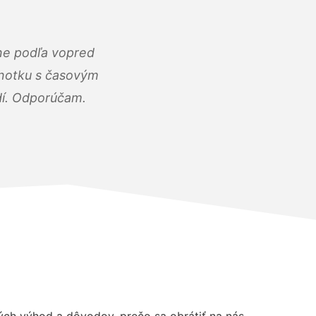
ne podľa vopred
dnotku s časovým
dí. Odporúčam.
h výhod a dôvodov, prečo sa obrátiť na nás.