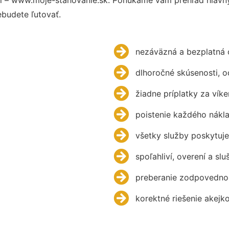
budete ľutovať.
nezáväzná a bezplatná 
dlhoročné skúsenosti, 
žiadne príplatky za víke
poistenie každého nákl
všetky služby poskytuje
spoľahliví, overení a slu
preberanie zodpovednos
korektné riešenie akejk