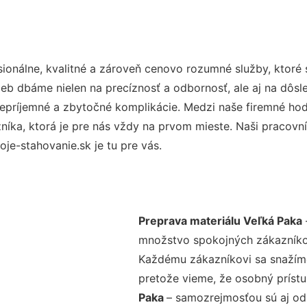
onálne, kvalitné a zároveň cenovo rozumné služby, ktoré
užieb dbáme nielen na precíznosť a odbornosť, ale aj na dôs
ríjemné a zbytočné komplikácie. Medzi naše firemné hodno
ka, ktorá je pre nás vždy na prvom mieste. Naši pracovníc
e-stahovanie.sk je tu pre vás.
Preprava materiálu Veľká Paka
množstvo spokojných zákazníkov 
Každému zákazníkovi sa snažíme
pretože vieme, že osobný príst
Paka
– samozrejmosťou sú aj odb