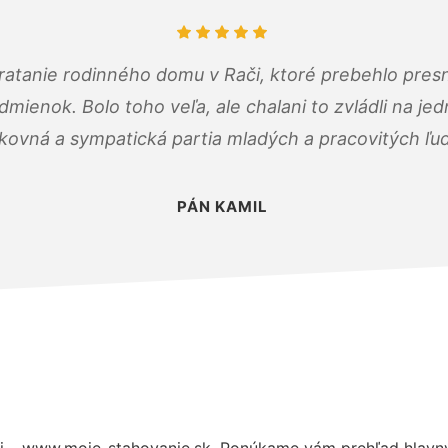
atanie rodinného domu v Rači, ktoré prebehlo pres
ienok. Bolo toho veľa, ale chalani to zvládli na je
kovná a sympatická partia mladých a pracovitých ľu
PÁN KAMIL
i – www.moje-stahovanie.sk. Ponúkame vám prehľad hlavnýc