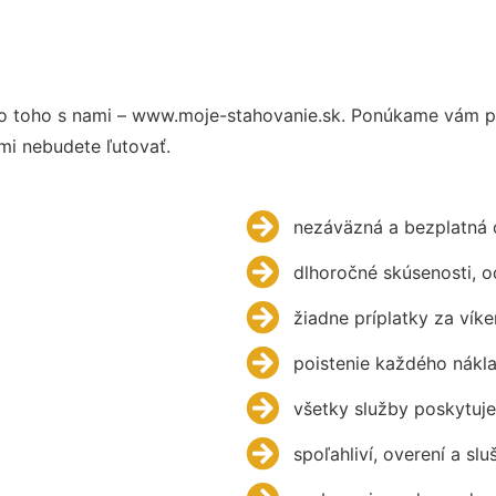
 toho s nami – www.moje-stahovanie.sk. Ponúkame vám pr
mi nebudete ľutovať.
nezáväzná a bezplatná 
dlhoročné skúsenosti, 
žiadne príplatky za víke
poistenie každého nákl
všetky služby poskytuje
spoľahliví, overení a slu