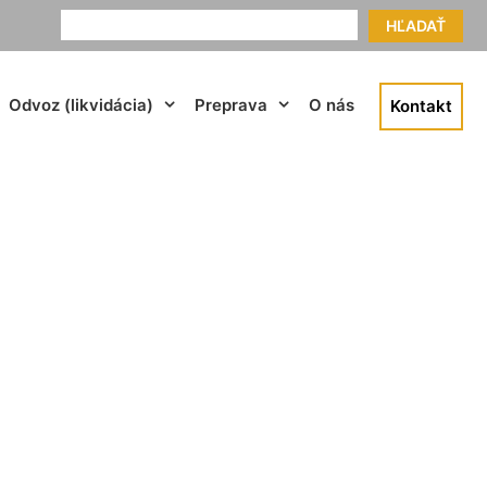
HĽADAŤ
Odvoz (likvidácia)
Preprava
O nás
Kontakt
 pri Dunaji