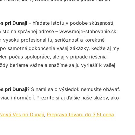
 pri Dunaji
– hľadáte istotu v podobe skúseností,
 ste na správnej adrese – www.moje-stahovanie.sk.
vysokú profesionalitu, serióznosť a korektné
 po samotné dokončenie vašej zákazky. Keďže aj my
elen počas spolupráce, ale aj v prípade riešenia
ždy berieme vážne a snažíme sa ju vyriešiť k vašej
 pri Dunaji
? S nami sa o výsledok nemusíte obávať.
iac informácií. Prezrite si aj ďalšie naše služby, ako
Nová Ves pri Dunaji
,
Preprava tovaru do 3,5t cena