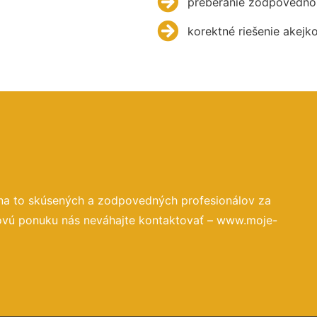
preberanie zodpovednos
korektné riešenie akejk
na to skúsených a zodpovedných profesionálov za
novú ponuku nás neváhajte kontaktovať – www.moje-