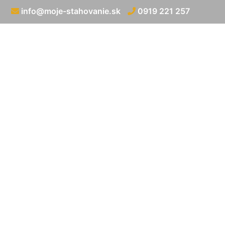
info@moje-stahovanie.sk
0919 221 257
Preprava náb