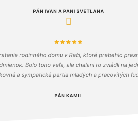
PÁN IVAN A PANI SVETLANA
atanie rodinného domu v Rači, ktoré prebehlo pres
ienok. Bolo toho veľa, ale chalani to zvládli na je
kovná a sympatická partia mladých a pracovitých ľu
PÁN KAMIL