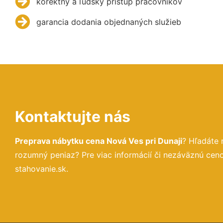
korektný a ľudský prístup pracovníkov
garancia dodania objednaných služieb
Kontaktujte nás
Preprava nábytku cena Nová Ves pri Dunaji
? Hľadáte 
rozumný peniaz? Pre viac informácií či nezáväznú ce
stahovanie.sk.