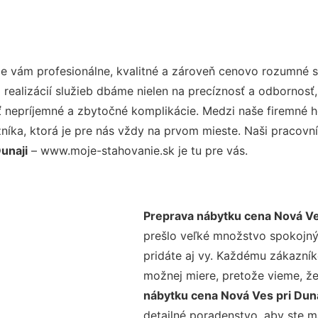
 vám profesionálne, kvalitné a zároveň cenovo rozumné sl
realizácií služieb dbáme nielen na precíznosť a odbornosť,
nepríjemné a zbytočné komplikácie. Medzi naše firemné hod
ka, ktorá je pre nás vždy na prvom mieste. Naši pracovníc
unaji
– www.moje-stahovanie.sk je tu pre vás.
Preprava nábytku cena Nová Ves
prešlo veľké množstvo spokojný
pridáte aj vy. Každému zákazník
možnej miere, pretože vieme, ž
nábytku cena Nová Ves pri Dun
detailné poradenstvo, aby ste m