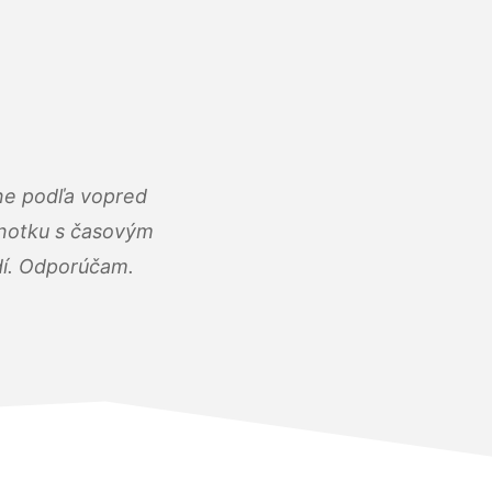
ne podľa vopred
dnotku s časovým
dí. Odporúčam.