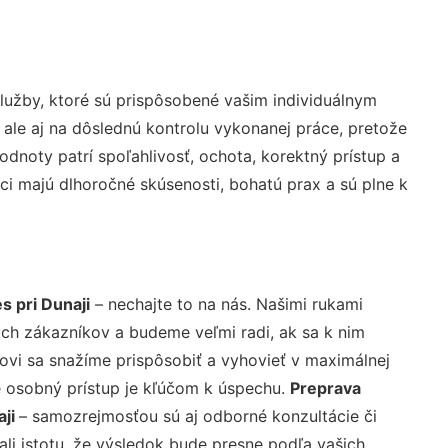
užby, ktoré sú prispôsobené vašim individuálnym
 ale aj na dôslednú kontrolu vykonanej práce, pretože
noty patrí spoľahlivosť, ochota, korektný prístup a
i majú dlhoročné skúsenosti, bohatú prax a sú plne k
 pri Dunaji
– nechajte to na nás. Našimi rukami
ch zákazníkov a budeme veľmi radi, ak sa k nim
ovi sa snažíme prispôsobiť a vyhovieť v maximálnej
e osobný prístup je kľúčom k úspechu.
Preprava
aji
– samozrejmosťou sú aj odborné konzultácie či
ali istotu, že výsledok bude presne podľa vašich