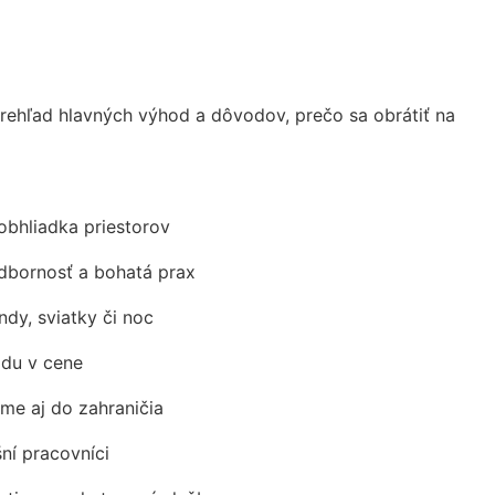
ehľad hlavných výhod a dôvodov, prečo sa obrátiť na
obhliadka priestorov
odbornosť a bohatá prax
ndy, sviatky či noc
adu v cene
me aj do zahraničia
šní pracovníci