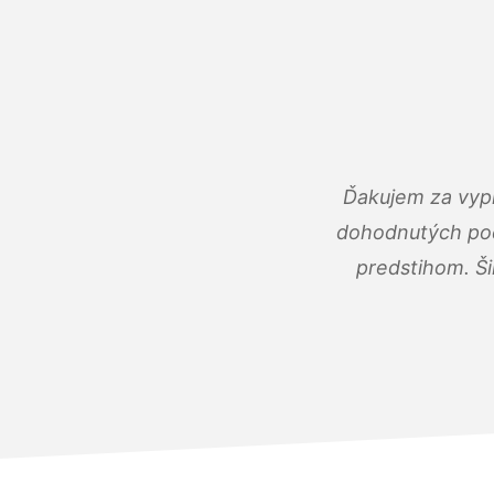
Ďakujem za vypr
dohodnutých podm
predstihom. Ši