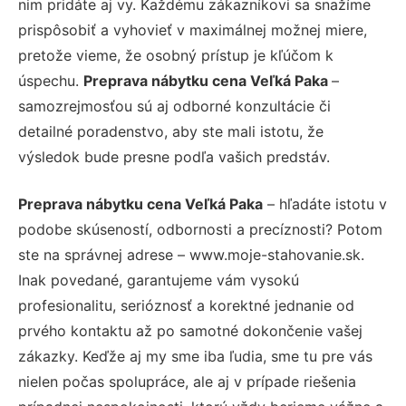
nim pridáte aj vy. Každému zákazníkovi sa snažíme
prispôsobiť a vyhovieť v maximálnej možnej miere,
pretože vieme, že osobný prístup je kľúčom k
úspechu.
Preprava nábytku cena Veľká Paka
–
samozrejmosťou sú aj odborné konzultácie či
detailné poradenstvo, aby ste mali istotu, že
výsledok bude presne podľa vašich predstáv.
Preprava nábytku cena Veľká Paka
– hľadáte istotu v
podobe skúseností, odbornosti a precíznosti? Potom
ste na správnej adrese – www.moje-stahovanie.sk.
Inak povedané, garantujeme vám vysokú
profesionalitu, serióznosť a korektné jednanie od
prvého kontaktu až po samotné dokončenie vašej
zákazky. Keďže aj my sme iba ľudia, sme tu pre vás
nielen počas spolupráce, ale aj v prípade riešenia