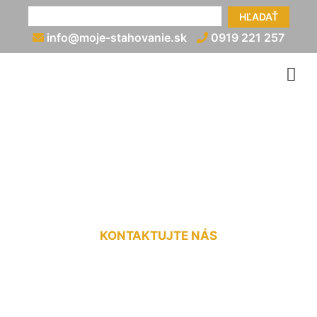
HĽADAŤ
info@moje-stahovanie.sk
0919 221 257
Preprava nábytku cena
Veľká Paka
KONTAKTUJTE NÁS