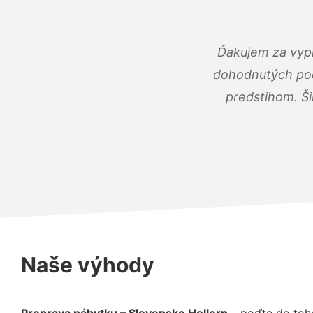
Ďakujem za vypr
dohodnutých podm
predstihom. Ši
Naše výhody
Preprava nábytku – Slovensko Hollern
– poďte do toh