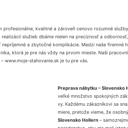
profesionálne, kvalitné a zároveň cenovo rozumné služby,
realizácií služieb dbáme nielen na precíznosť a odbornosť,
nepríjemné a zbytočné komplikácie. Medzi naše firemné hod
ka, ktorá je pre nás vždy na prvom mieste. Naši pracovníc
– www.moje-stahovanie.sk je tu pre vás.
Preprava nábytku – Slovensko 
veľké množstvo spokojných zákaz
vy. Každému zákazníkovi sa sna
miere, pretože vieme, že osobný
Slovensko Hollern
– samozrejmo
poradenstvo, aby ste mali istot