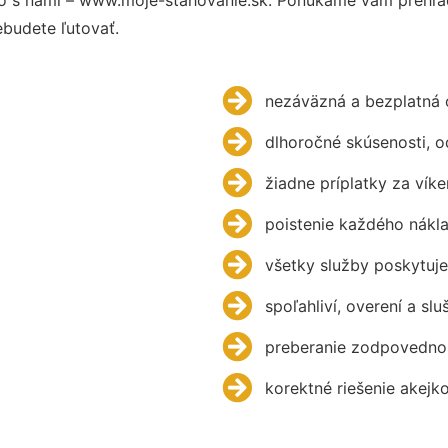
budete ľutovať.
nezáväzná a bezplatná 
dlhoročné skúsenosti, 
žiadne príplatky za víke
poistenie každého nákl
všetky služby poskytuje
spoľahliví, overení a slu
preberanie zodpovednos
korektné riešenie akejk