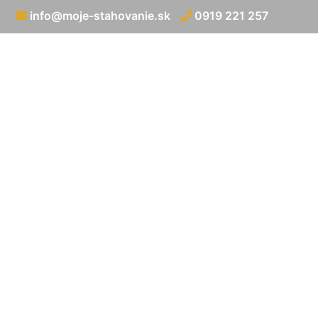
info@moje-stahovanie.sk
0919 221 257
Preprava n