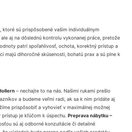
 ktoré sú prispôsobené vašim individuálnym
 ale aj na dôslednú kontrolu vykonanej práce, pretože
noty patrí spoľahlivosť, ochota, korektný prístup a
i majú dlhoročné skúsenosti, bohatú prax a sú plne k
Hollern
– nechajte to na nás. Našimi rukami prešlo
níkov a budeme veľmi radi, ak sa k nim pridáte aj
žíme prispôsobiť a vyhovieť v maximálnej možnej
 prístup je kľúčom k úspechu.
Preprava nábytku –
sťou sú aj odborné konzultácie či detailné
u, že výsledok bude presne podľa vašich predstáv.