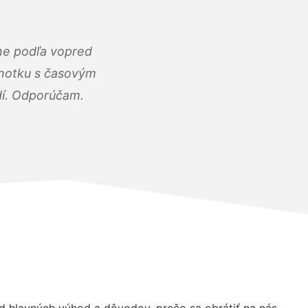
ne podľa vopred
dnotku s časovým
dí. Odporúčam.
hlavných výhod a dôvodov, prečo sa obrátiť na nás.