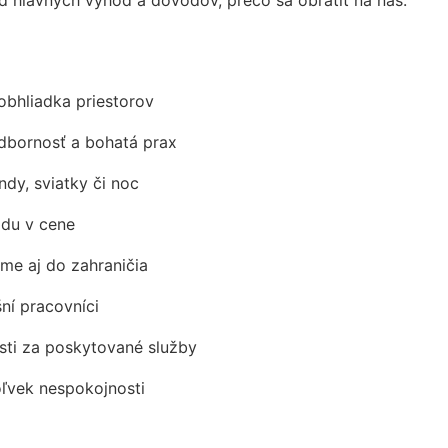
obhliadka priestorov
odbornosť a bohatá prax
ndy, sviatky či noc
adu v cene
me aj do zahraničia
šní pracovníci
ti za poskytované služby
oľvek nespokojnosti