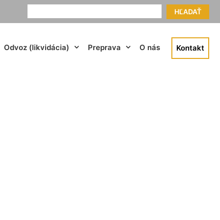
HĽADAŤ
Odvoz (likvidácia)
Preprava
O nás
Kontakt
o Hollern