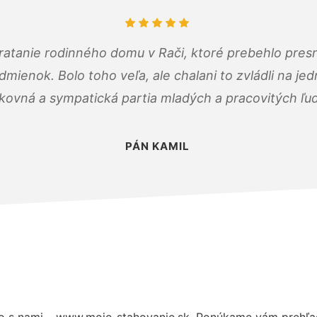
atanie rodinného domu v Rači, ktoré prebehlo pres
ienok. Bolo toho veľa, ale chalani to zvládli na je
kovná a sympatická partia mladých a pracovitých ľu
PÁN KAMIL
o s nami – www.moje-stahovanie.sk. Ponúkame vám prehľad 