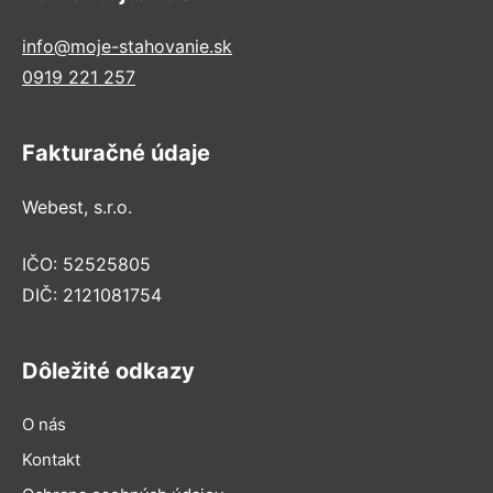
info@moje-stahovanie.sk
0919 221 257
Fakturačné údaje
Webest, s.r.o.
IČO: 52525805
DIČ: 2121081754
Dôležité odkazy
O nás
Kontakt