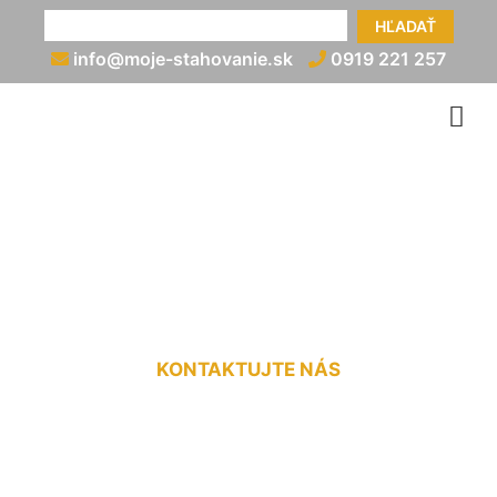
HĽADAŤ
info@moje-stahovanie.sk
0919 221 257
Preprava nábytku -
Slovensko Loimersdorf
KONTAKTUJTE NÁS