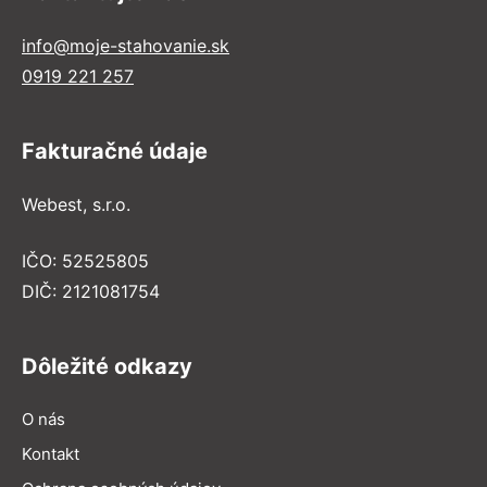
info@moje-stahovanie.sk
0919 221 257
Fakturačné údaje
Webest, s.r.o.
IČO: 52525805
DIČ: 2121081754
Dôležité odkazy
O nás
Kontakt