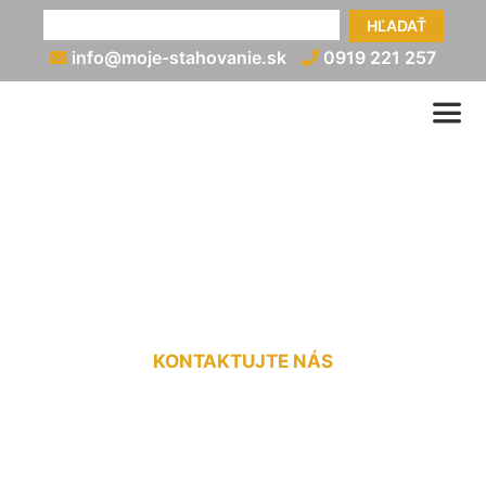
HĽADAŤ
info@moje-stahovanie.sk
0919 221 257
Preprava nadrozmerného
nákladu cena Kvetoslavov
KONTAKTUJTE NÁS