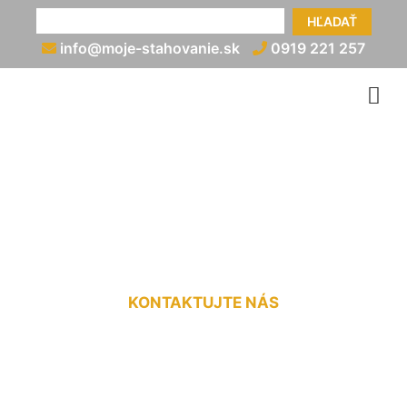
HĽADAŤ
info@moje-stahovanie.sk
0919 221 257
Preprava nadrozmerného
nákladu cena Nová Dedinka
KONTAKTUJTE NÁS