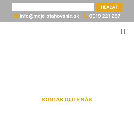
HĽADAŤ
info@moje-stahovanie.sk
0919 221 257
Preprava nadrozmerného
nákladu cena Pama
KONTAKTUJTE NÁS