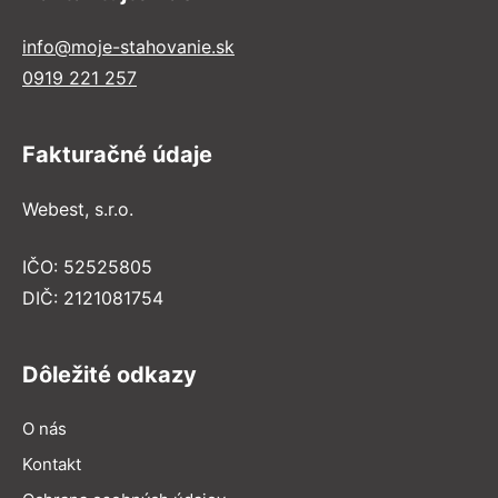
info@moje-stahovanie.sk
0919 221 257
Fakturačné údaje
Webest, s.r.o.
IČO: 52525805
DIČ: 2121081754
Dôležité odkazy
O nás
Kontakt