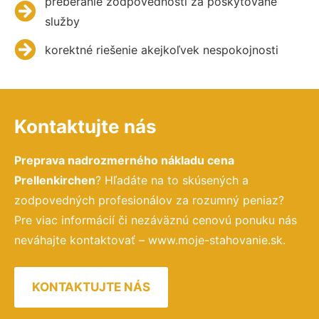
preberanie zodpovednosti za poskytované
služby
korektné riešenie akejkoľvek nespokojnosti
Kontaktujte nás
Preprava nadrozmerného nákladu cena
Prellenkirchen
? Hľadáte na to skúsených a
zodpovedných profesionálov za rozumný peniaz?
Pre viac informácií či nezáväznú cenovú ponuku nás
neváhajte kontaktovať – www.moje-stahovanie.sk.
KONTAKTUJTE NÁS