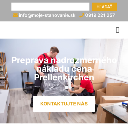
HĽADAŤ
info@moje-stahovanie.sk
0919 221 257
Preprava nadrozmerného
nákladu cena
Prellenkirchen
KONTAKTUJTE NÁS