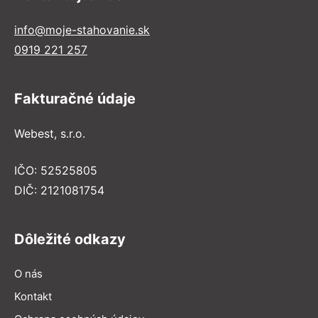
info@moje-stahovanie.sk
0919 221 257
Fakturačné údaje
Webest, s.r.o.
IČO: 52525805
DIČ: 2121081754
Dôležité odkazy
O nás
Kontakt