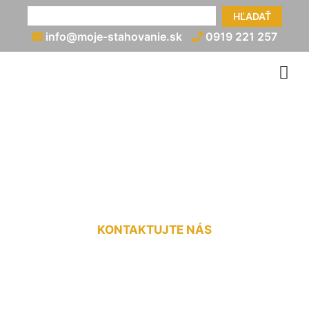
HĽADAŤ
info@moje-stahovanie.sk
0919 221 257
Preprava nadrozmerného
nákladu cena Rusovce
KONTAKTUJTE NÁS