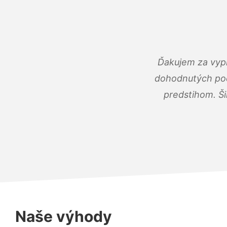
Ďakujem za vypr
dohodnutých podm
predstihom. Ši
Naše výhody