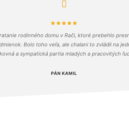
atanie rodinného domu v Rači, ktoré prebehlo pres
ienok. Bolo toho veľa, ale chalani to zvládli na je
kovná a sympatická partia mladých a pracovitých ľu
PÁN KAMIL