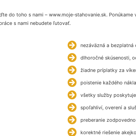
ďte do toho s nami – www.moje-stahovanie.sk. Ponúkame 
práce s nami nebudete ľutovať.
nezáväzná a bezplatná 
dlhoročné skúsenosti, 
žiadne príplatky za víke
poistenie každého nákl
všetky služby poskytuje
spoľahliví, overení a slu
preberanie zodpovednos
korektné riešenie akejk