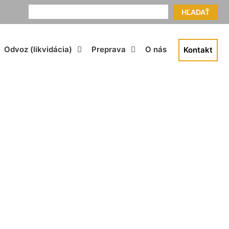
HĽADAŤ
Odvoz (likvidácia)
Preprava
O nás
Kontakt
 cena Šamorín