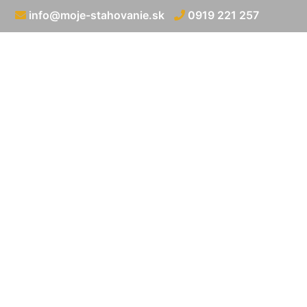
info@moje-stahovanie.sk
0919 221 257
Preprava nadro