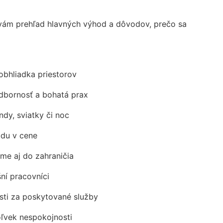
vám prehľad hlavných výhod a dôvodov, prečo sa
obhliadka priestorov
odbornosť a bohatá prax
ndy, sviatky či noc
adu v cene
me aj do zahraničia
šní pracovníci
ti za poskytované služby
oľvek nespokojnosti