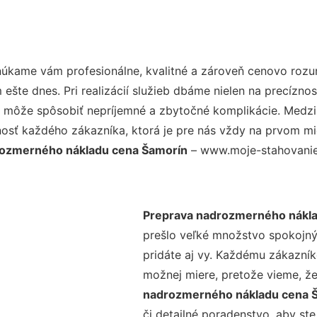
núkame vám profesionálne, kvalitné a zároveň cenovo rozu
šte dnes. Pri realizácií služieb dbáme nielen na precíznos
 môže spôsobiť nepríjemné a zbytočné komplikácie. Medzi n
osť každého zákazníka, ktorá je pre nás vždy na prvom mie
rozmerného nákladu cena Šamorín
– www.moje-stahovanie.s
Preprava nadrozmerného nákla
prešlo veľké množstvo spokojný
pridáte aj vy. Každému zákazník
možnej miere, pretože vieme, ž
nadrozmerného nákladu cena 
či detailné poradenstvo, aby ste