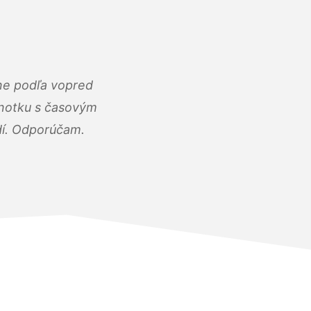
ne podľa vopred
dnotku s časovým
dí. Odporúčam.