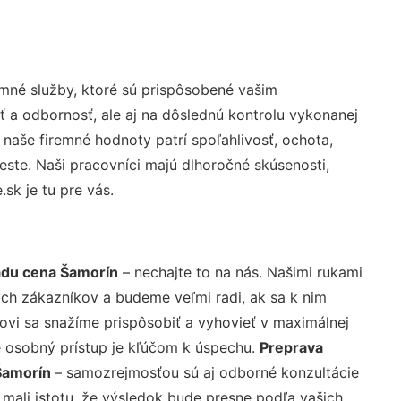
mné služby, ktoré sú prispôsobené vašim
ť a odbornosť, ale aj na dôslednú kontrolu vykonanej
aše firemné hodnoty patrí spoľahlivosť, ochota,
ste. Naši pracovníci majú dlhoročné skúsenosti,
k je tu pre vás.
du cena Šamorín
– nechajte to na nás. Našimi rukami
ch zákazníkov a budeme veľmi radi, ak sa k nim
ovi sa snažíme prispôsobiť a vyhovieť v maximálnej
e osobný prístup je kľúčom k úspechu.
Preprava
Šamorín
– samozrejmosťou sú aj odborné konzultácie
 mali istotu, že výsledok bude presne podľa vašich