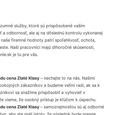
ozumné služby, ktoré sú prispôsobené vašim
ť a odbornosť, ale aj na dôslednú kontrolu vykonanej
aše firemné hodnoty patrí spoľahlivosť, ochota,
ste. Naši pracovníci majú dlhoročné skúsenosti,
e.sk je tu pre vás.
u cena Zlaté Klasy
– nechajte to na nás. Našimi
pokojných zákazníkov a budeme veľmi radi, ak sa k
zníkovi sa snažíme prispôsobiť a vyhovieť v
že vieme, že osobný prístup je kľúčom k úspechu.
du cena Zlaté Klasy
– samozrejmosťou sú aj odborné
tvo, aby ste mali istotu, že výsledok bude presne