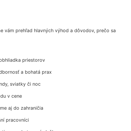
e vám prehľad hlavných výhod a dôvodov, prečo sa
obhliadka priestorov
odbornosť a bohatá prax
ndy, sviatky či noc
adu v cene
me aj do zahraničia
šní pracovníci