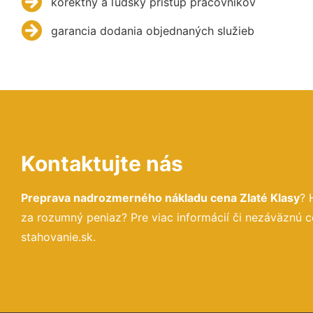
korektný a ľudský prístup pracovníkov
garancia dodania objednaných služieb
Kontaktujte nás
Preprava nadrozmerného nákladu cena Zlaté Klasy
? 
za rozumný peniaz? Pre viac informácií či nezáväznú
stahovanie.sk.