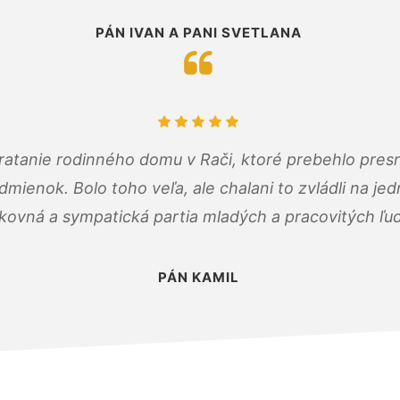
PÁN IVAN A PANI SVETLANA
atanie rodinného domu v Rači, ktoré prebehlo pres
ienok. Bolo toho veľa, ale chalani to zvládli na je
kovná a sympatická partia mladých a pracovitých ľu
PÁN KAMIL