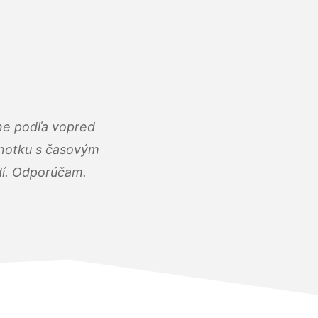
ne podľa vopred
dnotku s časovým
dí. Odporúčam.