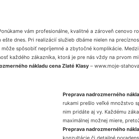
Ponúkame vám profesionálne, kvalitné a zároveň cenovo r
šte dnes. Pri realizácií služieb dbáme nielen na precíznos
 môže spôsobiť nepríjemné a zbytočné komplikácie. Medzi n
osť každého zákazníka, ktorá je pre nás vždy na prvom mie
ozmerného nákladu cena Zlaté Klasy
– www.moje-stahovani
Preprava nadrozmerného náklad
rukami prešlo veľké množstvo s
nim pridáte aj vy. Každému záka
maximálnej možnej miere, preto
Preprava nadrozmerného nákla
konzultácie či detailné poradens