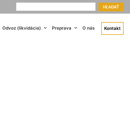
HĽADAŤ
Odvoz (likvidácia)
Preprava
O nás
Kontakt
ena Zlaté Klasy