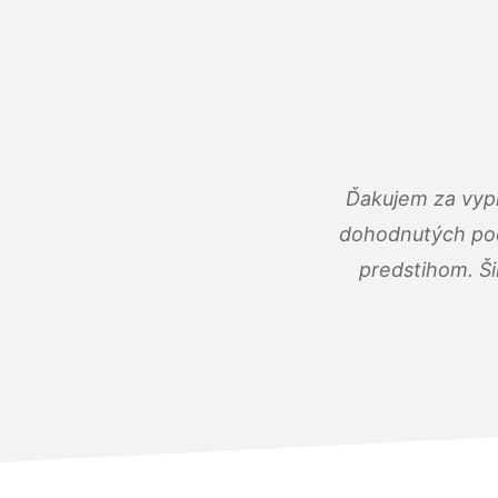
Ďakujem za vypr
dohodnutých podm
predstihom. Ši