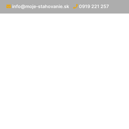
info@moje-stahovanie.sk
0919 221 257
Preprava nadroz