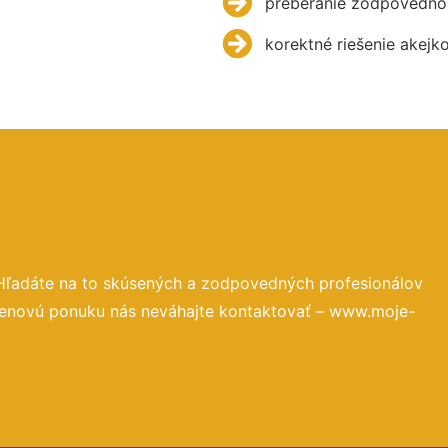
preberanie zodpovednos
korektné riešenie akejk
Hľadáte na to skúsených a zodpovedných profesionálov
 cenovú ponuku nás neváhajte kontaktovať – www.moje-