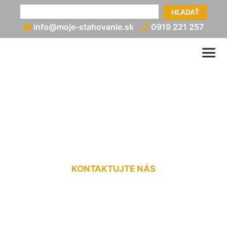
HĽADAŤ
info@moje-stahovanie.sk
0919 221 257
Preprava stavebného
materiálu Loimersdorf
KONTAKTUJTE NÁS