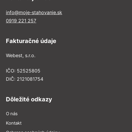
info@moje-stahovanie.sk
0919 221 257
Fakturačné údaje
Webest, s.r.o.
IČO: 52525805
DIČ: 2121081754
Dôležité odkazy
O nás
Kontakt