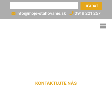
HĽADAŤ
info@moje-stahovanie.sk
0919 221 257
Preprava stavebného
materiálu Marchegg
KONTAKTUJTE NÁS