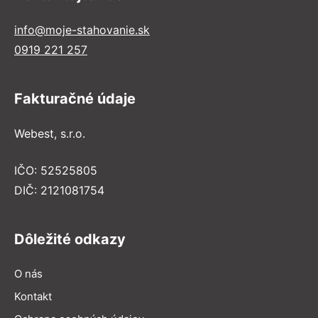
info@moje-stahovanie.sk
0919 221 257
Fakturačné údaje
Webest, s.r.o.
IČO: 52525805
DIČ: 2121081754
Dôležité odkazy
O nás
Kontakt