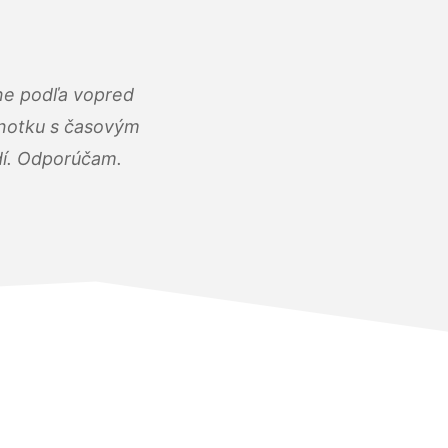
ne podľa vopred
dnotku s časovým
dí. Odporúčam.