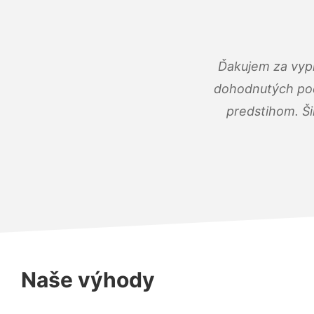
Ďakujem za vypr
dohodnutých podm
predstihom. Ši
Naše výhody