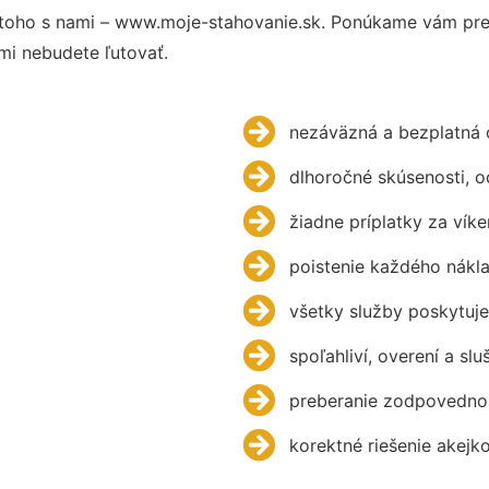
toho s nami – www.moje-stahovanie.sk. Ponúkame vám preh
mi nebudete ľutovať.
nezáväzná a bezplatná 
dlhoročné skúsenosti, 
žiadne príplatky za víke
poistenie každého nákl
všetky služby poskytuje
spoľahliví, overení a slu
preberanie zodpovednos
korektné riešenie akejk