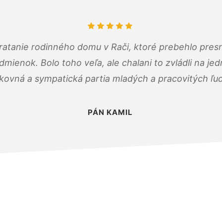
atanie rodinného domu v Rači, ktoré prebehlo pres
ienok. Bolo toho veľa, ale chalani to zvládli na je
kovná a sympatická partia mladých a pracovitých ľu
PÁN KAMIL