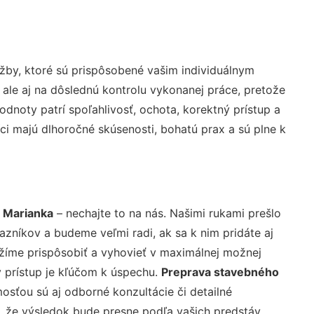
žby, ktoré sú prispôsobené vašim individuálnym
 ale aj na dôslednú kontrolu vykonanej práce, pretože
noty patrí spoľahlivosť, ochota, korektný prístup a
i majú dlhoročné skúsenosti, bohatú prax a sú plne k
 Marianka
– nechajte to na nás. Našimi rukami prešlo
níkov a budeme veľmi radi, ak sa k nim pridáte aj
žíme prispôsobiť a vyhovieť v maximálnej možnej
 prístup je kľúčom k úspechu.
Preprava stavebného
osťou sú aj odborné konzultácie či detailné
u, že výsledok bude presne podľa vašich predstáv.