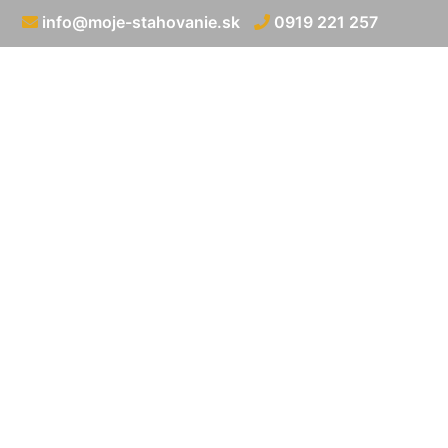
info@moje-stahovanie.sk
0919 221 257
Preprava st