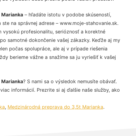
 Marianka
– hľadáte istotu v podobe skúseností,
 ste na správnej adrese – www.moje-stahovanie.sk.
vysokú profesionalitu, serióznosť a korektné
 po samotné dokončenie vašej zákazky. Keďže aj my
elen počas spolupráce, ale aj v prípade riešenia
ždy berieme vážne a snažíme sa ju vyriešiť k vašej
 Marianka
? S nami sa o výsledok nemusíte obávať.
iac informácií. Prezrite si aj ďalšie naše služby, ako
ka
,
Medzinárodná preprava do 3,5t Marianka
.