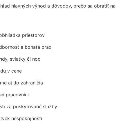
ľad hlavných výhod a dôvodov, prečo sa obrátiť na
obhliadka priestorov
odbornosť a bohatá prax
ndy, sviatky či noc
adu v cene
me aj do zahraničia
šní pracovníci
ti za poskytované služby
oľvek nespokojnosti