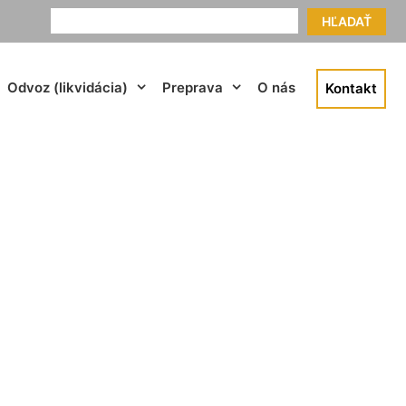
HĽADAŤ
Odvoz (likvidácia)
Preprava
O nás
Kontakt
u Marianka