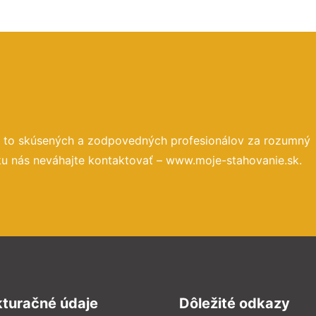
a to skúsených a zodpovedných profesionálov za rozumný
ku nás neváhajte kontaktovať – www.moje-stahovanie.sk.
kturačné údaje
Dôležité odkazy