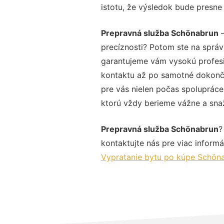
istotu, že výsledok bude presne
Prepravná služba Schönabrun
–
precíznosti? Potom ste na sprá
garantujeme vám vysokú profesio
kontaktu až po samotné dokonče
pre vás nielen počas spolupráce,
ktorú vždy berieme vážne a snaží
Prepravná služba Schönabrun
?
kontaktujte nás pre viac informác
Vypratanie bytu po kúpe Schön