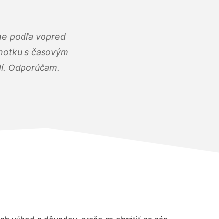
ne podľa vopred
dnotku s časovým
dí. Odporúčam.
h výhod a dôvodov, prečo sa obrátiť na nás.