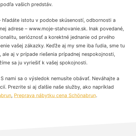
 podľa vašich predstáv.
 hľadáte istotu v podobe skúseností, odbornosti a
vnej adrese – www.moje-stahovanie.sk. Inak povedané,
nalitu, serióznosť a korektné jednanie od prvého
nie vašej zákazky. Keďže aj my sme iba ľudia, sme tu
 ale aj v prípade riešenia prípadnej nespokojnosti,
me sa ju vyriešiť k vašej spokojnosti.
 S nami sa o výsledok nemusíte obávať. Neváhajte a
ií. Prezrite si aj ďalšie naše služby, ako napríklad
abrun
,
Preprava nábytku cena Schönabrun
.