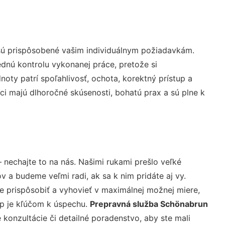
sú prispôsobené vašim individuálnym požiadavkám.
lednú kontrolu vykonanej práce, pretože si
ty patrí spoľahlivosť, ochota, korektný prístup a
i majú dlhoročné skúsenosti, bohatú prax a sú plne k
 nechajte to na nás. Našimi rukami prešlo veľké
a budeme veľmi radi, ak sa k nim pridáte aj vy.
 prispôsobiť a vyhovieť v maximálnej možnej miere,
up je kľúčom k úspechu.
Prepravná služba Schönabrun
konzultácie či detailné poradenstvo, aby ste mali