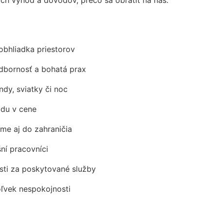
obhliadka priestorov
odbornosť a bohatá prax
ndy, sviatky či noc
adu v cene
me aj do zahraničia
šní pracovníci
ti za poskytované služby
oľvek nespokojnosti