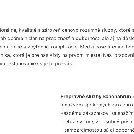
onálne, kvalitné a zároveň cenovo rozumné služby, ktoré 
užieb dbáme nielen na precíznosť a odbornosť, ale aj na dôs
ríjemné a zbytočné komplikácie. Medzi naše firemné hodno
ka, ktorá je pre nás vždy na prvom mieste. Naši pracovníc
je-stahovanie.sk je tu pre vás.
Prepravné služby Schönabrun
–
množstvo spokojných zákazníkov 
Každému zákazníkovi sa snažíme
pretože vieme, že osobný príst
– samozrejmosťou sú aj odborné 