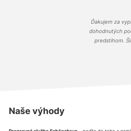
Ďakujem za vypr
dohodnutých podm
predstihom. Ši
Naše výhody
Prepravná služba Schönabrun
– poďte do toho s nami