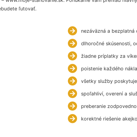
budete ľutovať.
nezáväzná a bezplatná 
dlhoročné skúsenosti, 
žiadne príplatky za víke
poistenie každého nákl
všetky služby poskytuje
spoľahliví, overení a slu
preberanie zodpovednos
korektné riešenie akejk