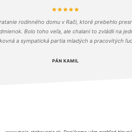
atanie rodinného domu v Rači, ktoré prebehlo pres
ienok. Bolo toho veľa, ale chalani to zvládli na je
kovná a sympatická partia mladých a pracovitých ľu
PÁN KAMIL
 – www.moje-stahovanie.sk. Ponúkame vám prehľad hlavnýc