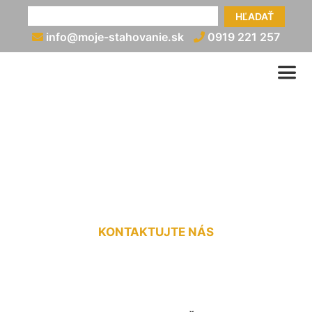
HĽADAŤ
info@moje-stahovanie.sk
0919 221 257
Prepravné služby na
Slovensku Čakany
KONTAKTUJTE NÁS