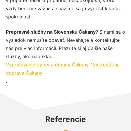
v prípade riešenia prípadnej nespokojnosti, ktorú
vždy berieme vážne a snažíme sa ju vyriešiť k vašej
spokojnosti.
Prepravné služby na Slovensku Čakany
? S nami sa o
výsledok nemusíte obávať. Neváhajte a kontaktujte
nás pre viac informácií. Prezrite si aj ďalšie naše
služby, ako napríklad
Vypratávanie bytov a domov Čakany
,
Vnútroštátna
doprava Čakany
.
Referencie