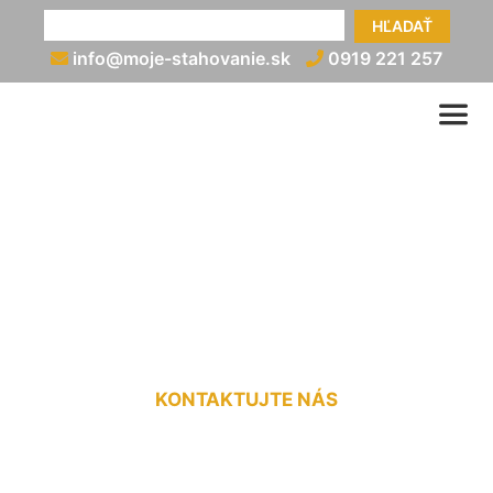
HĽADAŤ
info@moje-stahovanie.sk
0919 221 257
Prepravné služby na
Slovensku Štvrtok na
Ostrove
KONTAKTUJTE NÁS