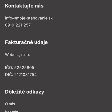
Kontaktujte nás
info@moje-stahovanie.sk
0919 221 257
Fakturačné údaje
Webest, s.r.o.
IČO: 52525805
DIČ: 2121081754
Dôležité odkazy
O nás
Kontakt