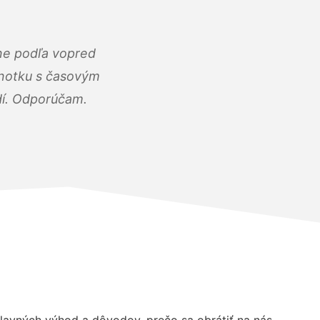
ne podľa vopred
dnotku s časovým
dí. Odporúčam.
avných výhod a dôvodov, prečo sa obrátiť na nás.