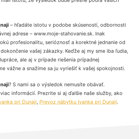
naji
– hľadáte istotu v podobe skúseností, odbornosti
ávnej adrese – www.moje-stahovanie.sk. Inak
ú profesionalitu, serióznosť a korektné jednanie od
dokončenie vašej zákazky. Keďže aj my sme iba ľudia,
upráce, ale aj v prípade riešenia prípadnej
e vážne a snažíme sa ju vyriešiť k vašej spokojnosti.
naji
? S nami sa o výsledok nemusíte obávať.
iac informácií. Prezrite si aj ďalšie naše služby, ako
anka pri Dunaji
,
Prevoz nábytku Ivanka pri Dunaji
.