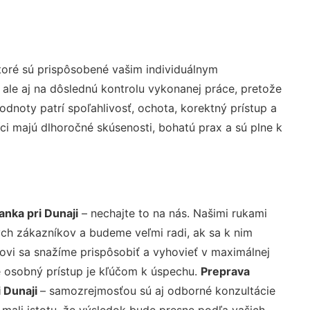
toré sú prispôsobené vašim individuálnym
 ale aj na dôslednú kontrolu vykonanej práce, pretože
noty patrí spoľahlivosť, ochota, korektný prístup a
i majú dlhoročné skúsenosti, bohatú prax a sú plne k
anka pri Dunaji
– nechajte to na nás. Našimi rukami
ch zákazníkov a budeme veľmi radi, ak sa k nim
ovi sa snažíme prispôsobiť a vyhovieť v maximálnej
e osobný prístup je kľúčom k úspechu.
Preprava
i Dunaji
– samozrejmosťou sú aj odborné konzultácie
 mali istotu, že výsledok bude presne podľa vašich