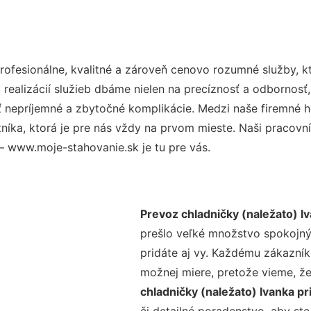
ofesionálne, kvalitné a zároveň cenovo rozumné služby, k
realizácií služieb dbáme nielen na precíznosť a odbornosť,
nepríjemné a zbytočné komplikácie. Medzi naše firemné hod
ka, ktorá je pre nás vždy na prvom mieste. Naši pracovníc
– www.moje-stahovanie.sk je tu pre vás.
Prevoz chladničky (naležato) Iv
prešlo veľké množstvo spokojný
pridáte aj vy. Každému zákazník
možnej miere, pretože vieme, ž
chladničky (naležato) Ivanka pr
či detailné poradenstvo, aby ste