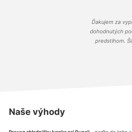
Ďakujem za vypr
dohodnutých podm
predstihom. Ši
Naše výhody
Prevoz chladničky Ivanka pri Dunaji
– poďte do toho s