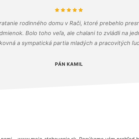
atanie rodinného domu v Rači, ktoré prebehlo pres
ienok. Bolo toho veľa, ale chalani to zvládli na je
kovná a sympatická partia mladých a pracovitých ľu
PÁN KAMIL
 nami – www.moje-stahovanie.sk. Ponúkame vám prehľad hl