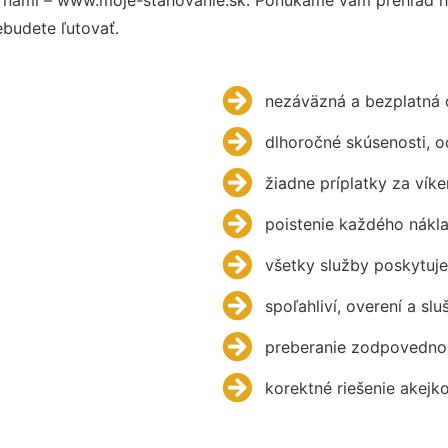
budete ľutovať.
nezáväzná a bezplatná 
dlhoročné skúsenosti, 
žiadne príplatky za víke
poistenie každého nákl
všetky služby poskytuje
spoľahliví, overení a slu
preberanie zodpovednos
korektné riešenie akejk