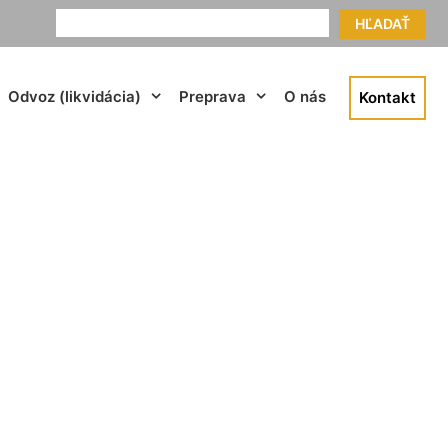
HĽADAŤ
Odvoz (likvidácia)
Preprava
O nás
Kontakt
ri Dunaji