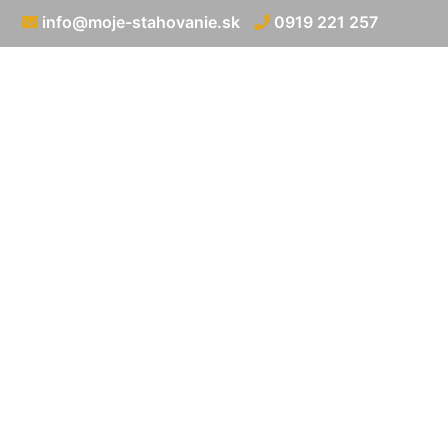
info@moje-stahovanie.sk
0919 221 257
Preprava c