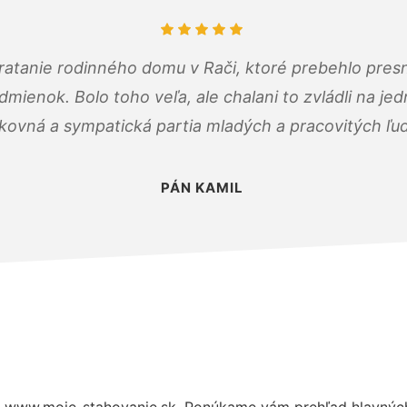
atanie rodinného domu v Rači, ktoré prebehlo pres
ienok. Bolo toho veľa, ale chalani to zvládli na je
kovná a sympatická partia mladých a pracovitých ľu
PÁN KAMIL
 www.moje-stahovanie.sk. Ponúkame vám prehľad hlavných 