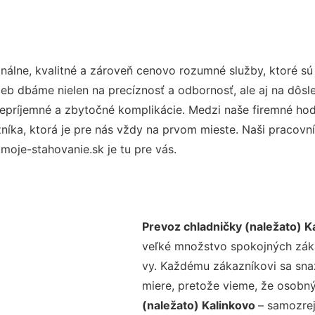
álne, kvalitné a zároveň cenovo rozumné služby, ktoré s
užieb dbáme nielen na precíznosť a odbornosť, ale aj na dôs
ríjemné a zbytočné komplikácie. Medzi naše firemné hodno
ka, ktorá je pre nás vždy na prvom mieste. Naši pracovníc
oje-stahovanie.sk je tu pre vás.
Prevoz chladničky (naležato) K
veľké množstvo spokojných zákaz
vy. Každému zákazníkovi sa sna
miere, pretože vieme, že osobný
(naležato) Kalinkovo
– samozrej