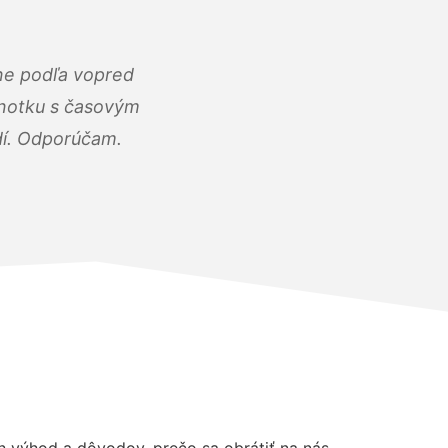
ne podľa vopred
dnotku s časovým
dí. Odporúčam.
výhod a dôvodov, prečo sa obrátiť na nás.