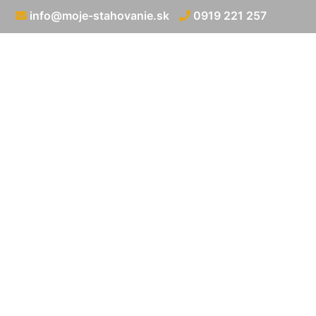
info@moje-stahovanie.sk
0919 221 257
Prepra