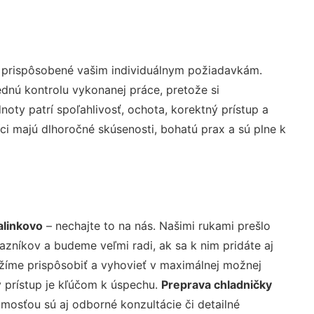
ú prispôsobené vašim individuálnym požiadavkám.
lednú kontrolu vykonanej práce, pretože si
ty patrí spoľahlivosť, ochota, korektný prístup a
i majú dlhoročné skúsenosti, bohatú prax a sú plne k
alinkovo
– nechajte to na nás. Našimi rukami prešlo
níkov a budeme veľmi radi, ak sa k nim pridáte aj
žíme prispôsobiť a vyhovieť v maximálnej možnej
 prístup je kľúčom k úspechu.
Preprava chladničky
mosťou sú aj odborné konzultácie či detailné