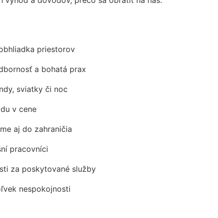
obhliadka priestorov
odbornosť a bohatá prax
ndy, sviatky či noc
adu v cene
me aj do zahraničia
šní pracovníci
ti za poskytované služby
oľvek nespokojnosti