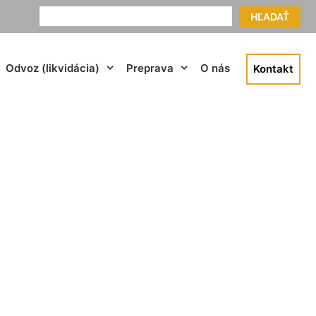
HĽADAŤ
Odvoz (likvidácia)
Preprava
O nás
Kontakt
nkovo