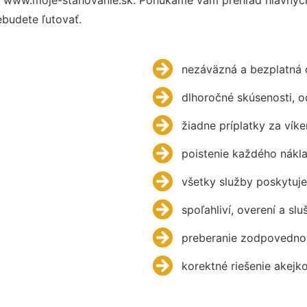
budete ľutovať.
nezáväzná a bezplatná 
dlhoročné skúsenosti, 
žiadne príplatky za víke
poistenie každého nákl
všetky služby poskytuje
spoľahliví, overení a slu
preberanie zodpovednos
korektné riešenie akejk