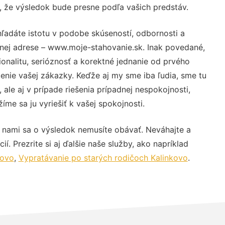
u, že výsledok bude presne podľa vašich predstáv.
ľadáte istotu v podobe skúseností, odbornosti a
vnej adrese – www.moje-stahovanie.sk. Inak povedané,
nalitu, serióznosť a korektné jednanie od prvého
nie vašej zákazky. Keďže aj my sme iba ľudia, sme tu
 ale aj v prípade riešenia prípadnej nespokojnosti,
me sa ju vyriešiť k vašej spokojnosti.
 nami sa o výsledok nemusíte obávať. Neváhajte a
ií. Prezrite si aj ďalšie naše služby, ako napríklad
kovo
,
Vypratávanie po starých rodičoch Kalinkovo
.