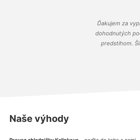
Ďakujem za vypr
dohodnutých podm
predstihom. Ši
Naše výhody
Prevoz chladničky Kalinkovo
– poďte do toho s nami –