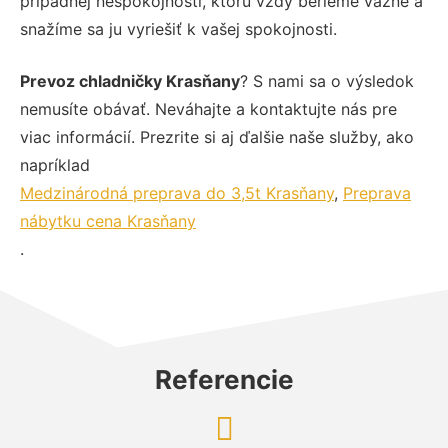
prípadnej nespokojnosti, ktorú vždy berieme vážne a
snažíme sa ju vyriešiť k vašej spokojnosti.
Prevoz chladničky Krasňany
? S nami sa o výsledok
nemusíte obávať. Neváhajte a kontaktujte nás pre
viac informácií. Prezrite si aj ďalšie naše služby, ako
napríklad
Medzinárodná preprava do 3,5t Krasňany
,
Preprava
nábytku cena Krasňany
.
Referencie