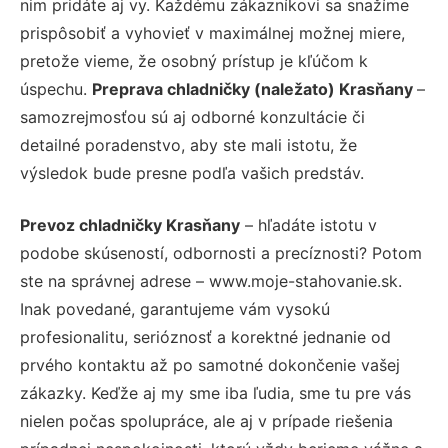
nim pridáte aj vy. Každému zákazníkovi sa snažíme
prispôsobiť a vyhovieť v maximálnej možnej miere,
pretože vieme, že osobný prístup je kľúčom k
úspechu.
Preprava chladničky (naležato) Krasňany
–
samozrejmosťou sú aj odborné konzultácie či
detailné poradenstvo, aby ste mali istotu, že
výsledok bude presne podľa vašich predstáv.
Prevoz chladničky Krasňany
– hľadáte istotu v
podobe skúseností, odbornosti a precíznosti? Potom
ste na správnej adrese – www.moje-stahovanie.sk.
Inak povedané, garantujeme vám vysokú
profesionalitu, serióznosť a korektné jednanie od
prvého kontaktu až po samotné dokončenie vašej
zákazky. Keďže aj my sme iba ľudia, sme tu pre vás
nielen počas spolupráce, ale aj v prípade riešenia