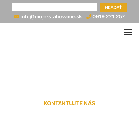
HĽADAŤ
info@moje-stahovanie.sk
0919 221 257
Preprava chladničky
Krasňany
KONTAKTUJTE NÁS