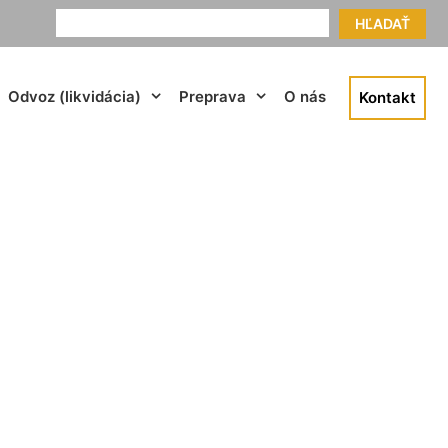
HĽADAŤ
Odvoz (likvidácia)
Preprava
O nás
Kontakt
tsch-Alterburg