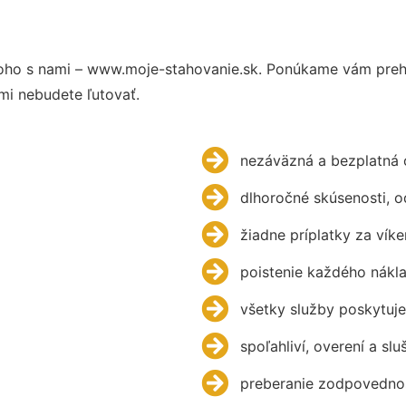
oho s nami – www.moje-stahovanie.sk. Ponúkame vám prehľ
mi nebudete ľutovať.
nezáväzná a bezplatná 
dlhoročné skúsenosti, 
žiadne príplatky za víke
poistenie každého nákl
všetky služby poskytuje
spoľahliví, overení a slu
preberanie zodpovednos