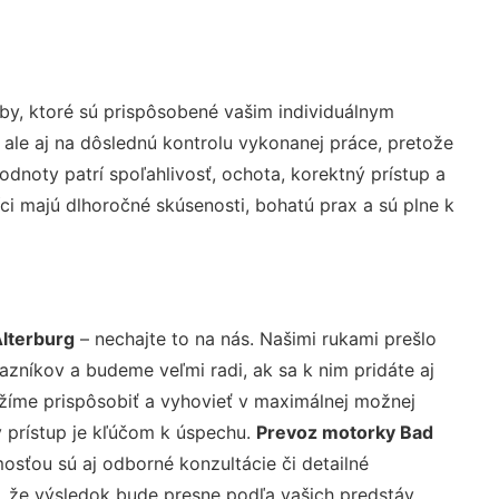
by, ktoré sú prispôsobené vašim individuálnym
 ale aj na dôslednú kontrolu vykonanej práce, pretože
noty patrí spoľahlivosť, ochota, korektný prístup a
i majú dlhoročné skúsenosti, bohatú prax a sú plne k
lterburg
– nechajte to na nás. Našimi rukami prešlo
níkov a budeme veľmi radi, ak sa k nim pridáte aj
žíme prispôsobiť a vyhovieť v maximálnej možnej
 prístup je kľúčom k úspechu.
Prevoz motorky Bad
osťou sú aj odborné konzultácie či detailné
u, že výsledok bude presne podľa vašich predstáv.