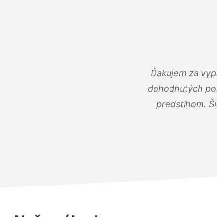
Ďakujem za vypr
dohodnutých podm
predstihom. Ši