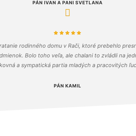
PÁN IVAN A PANI SVETLANA
atanie rodinného domu v Rači, ktoré prebehlo pres
ienok. Bolo toho veľa, ale chalani to zvládli na je
kovná a sympatická partia mladých a pracovitých ľu
PÁN KAMIL