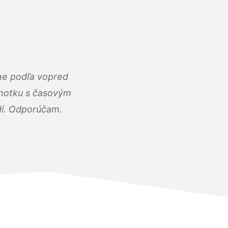
ne podľa vopred
dnotku s časovým
dí. Odporúčam.