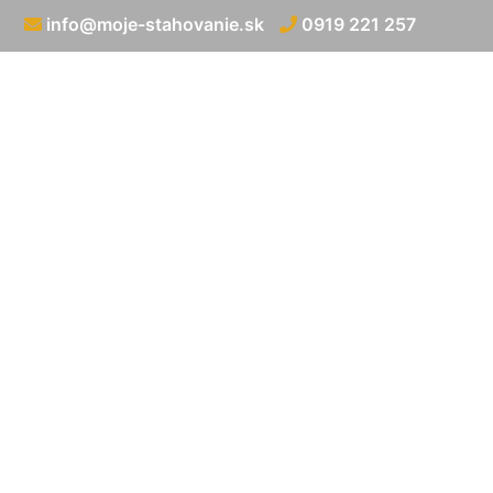
info@moje-stahovanie.sk
0919 221 257
Prevoz motorky 