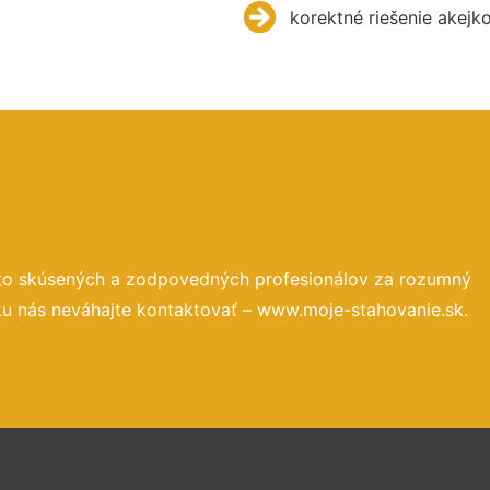
korektné riešenie akejk
 to skúsených a zodpovedných profesionálov za rozumný
ku nás neváhajte kontaktovať – www.moje-stahovanie.sk.