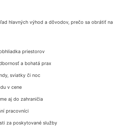
ad hlavných výhod a dôvodov, prečo sa obrátiť na
obhliadka priestorov
odbornosť a bohatá prax
ndy, sviatky či noc
adu v cene
me aj do zahraničia
šní pracovníci
ti za poskytované služby